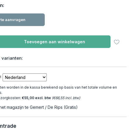
n:
rte aanvragen
Toevoegen aan winkelwagen
 varianten:
n
en worden in de kassa berekend op basis van het totale volume en
s.
ezorgkosten:
€55,00 excl. btw
(€66,55 incl. btw)
het magazijn te Gemert / De Rips (Gratis)
Emtrade