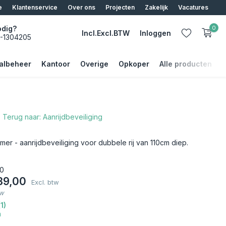
e
Klantenservice
Over ons
Projecten
Zakelijk
Vacatures
odig?
0
Incl.
Excl.
BTW
Inloggen
5-1304205
albeheer
Kantoor
Overige
Opkoper
Alle producten
Terug naar: Aanrijdbeveiliging
Account aanmaken
Account aanmaken
er - aanrijdbeveiliging voor dubbele rij van 110cm diep.
0
39,00
Excl. btw
tw
1)
n