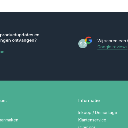
 productupdates en
ingen ontvangen?
Wij scoren een
9,2
Google reviews
aan
unt
Informatie
Inkoop / Demontage
 aanmaken
Klantenservice
Over ons