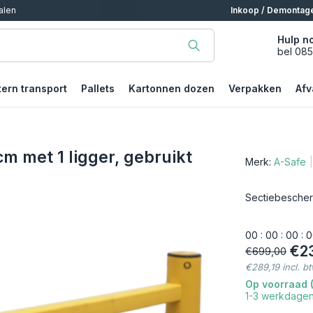
alen
Inkoop / Demontag
Hulp n
bel 08
tern transport
Pallets
Kartonnen dozen
Verpakken
Afv
m met 1 ligger, gebruikt
Merk:
A-Safe
Sectiebescherm
0
0
:
0
0
:
0
0
:
0
€2
€699,00
€289,19 incl. b
Op voorraad (
1-3 werkdage