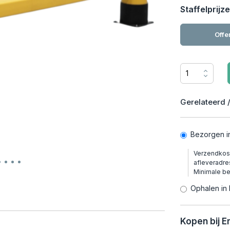
Staffelprijze
Offe
Gerelateerd /
Bezorgen i
Verzendkost
afleveradre
Minimale b
Ophalen in 
Kopen bij 