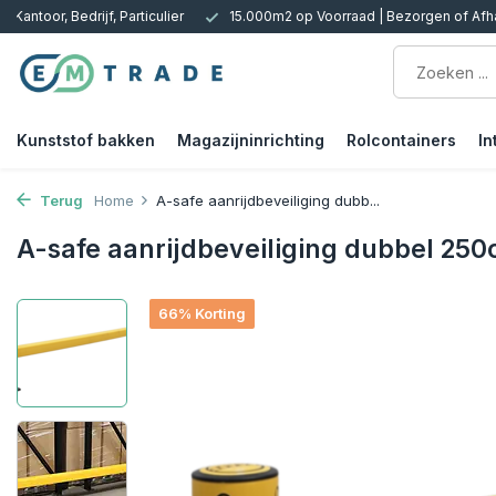
 Kantoor, Bedrijf, Particulier
15.000m2 op Voorraad | Bezorgen of Afh
Kunststof bakken
Magazijninrichting
Rolcontainers
In
Terug
Home
A-safe aanrijdbeveiliging dubb...
A-safe aanrijdbeveiliging dubbel 250c
66% Korting