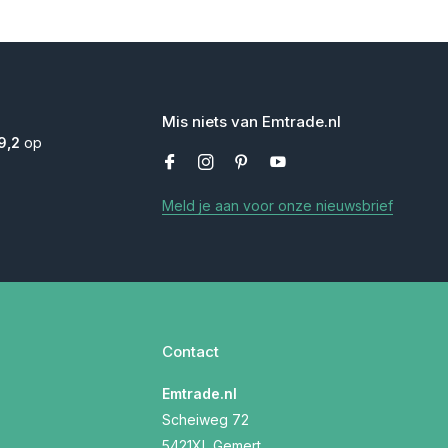
Mis niets van Emtrade.nl
9,2
op
Meld je aan voor onze nieuwsbrief
Contact
Emtrade.nl
Scheiweg 72
5421XL Gemert