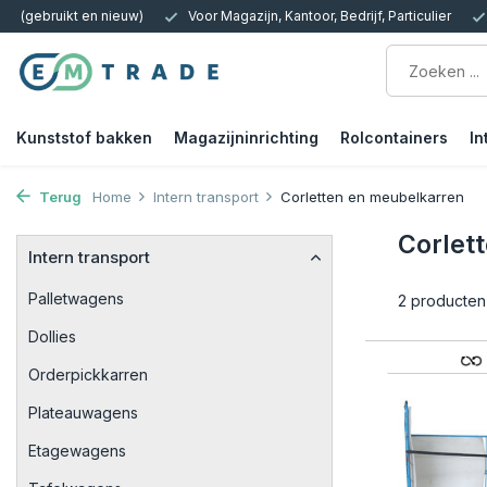
zijn, Kantoor, Bedrijf, Particulier
15.000m2 op Voorraad | Bezorgen o
Kunststof bakken
Magazijninrichting
Rolcontainers
In
Terug
Home
Intern transport
Corletten en meubelkarren
Corlet
Intern transport
Palletwagens
2 producten
Dollies
Orderpickkarren
Plateauwagens
Etagewagens