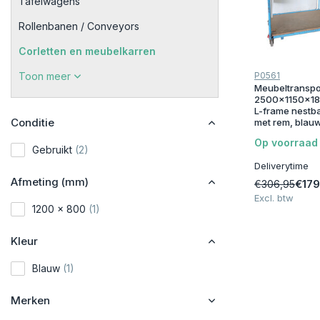
Tafelwagens
Rollenbanen / Conveyors
Corletten en meubelkarren
Toon meer
P0561
Meubeltransp
2500x1150x18
L-frame nestba
Conditie
met rem, blauw
Op voorraad
Gebruikt
(2)
Deliverytime
Afmeting (mm)
€179
€306,95
Excl. btw
1200 x 800
(1)
Kleur
Blauw
(1)
Merken