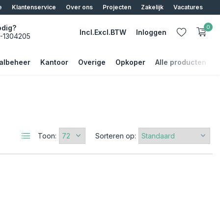
e
Klantenservice
Over ons
Projecten
Zakelijk
Vacatures
odig?
0
Incl.
Excl.
BTW
Inloggen
5-1304205
albeheer
Kantoor
Overige
Opkoper
Alle producten
Account aanmaken
Account aanmaken
Toon:
Sorteren op: