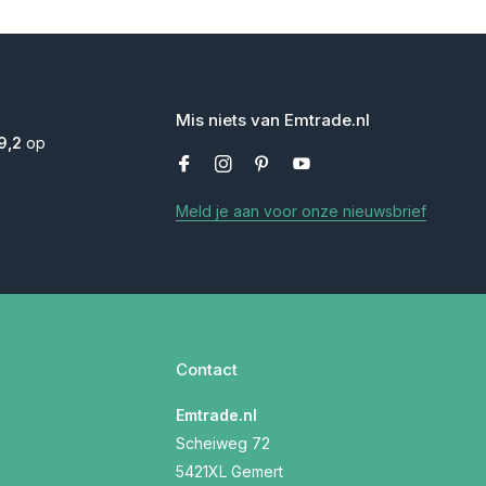
Mis niets van Emtrade.nl
9,2
op
Meld je aan voor onze nieuwsbrief
Contact
Emtrade.nl
Scheiweg 72
5421XL Gemert