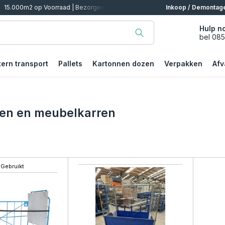
f Afhalen
Inkoop / Demontag
Hulp n
bel 08
tern transport
Pallets
Kartonnen dozen
Verpakken
Afv
ten en meubelkarren
Gebruikt