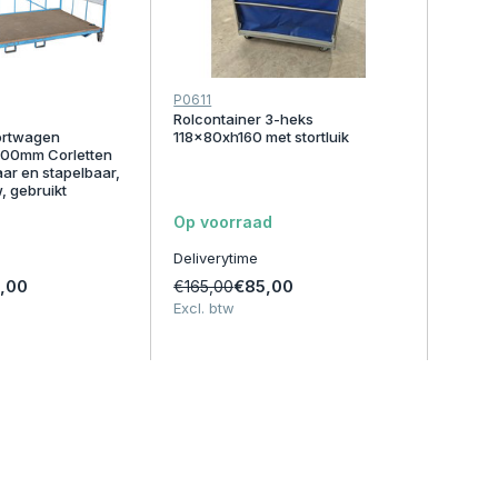
P0611
Rolcontainer 3-heks
ortwagen
118x80xh160 met stortluik
00mm Corletten
ar en stapelbaar,
, gebruikt
Op voorraad
Deliverytime
,00
€85,00
€165,00
Excl. btw