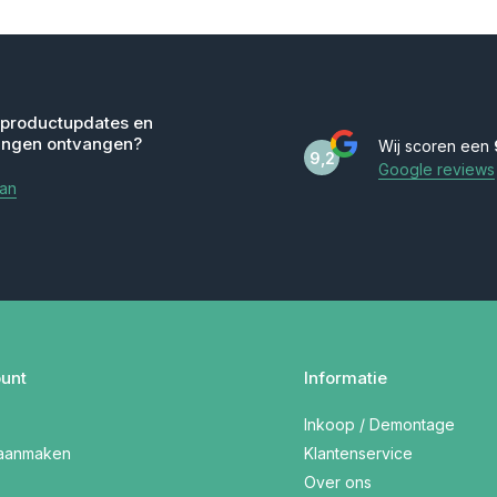
 productupdates en
ingen ontvangen?
Wij scoren een
9,2
Google reviews
aan
unt
Informatie
Inkoop / Demontage
 aanmaken
Klantenservice
Over ons