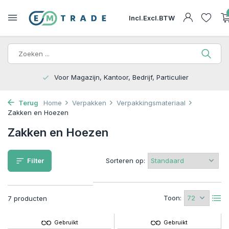
Incl.
Excl.
BTW
, Particulier
15.000m2 op Voorraad | Bezorgen
Terug
Home
Verpakken
Verpakkingsmateriaal
Zakken en Hoezen
Zakken en Hoezen
Filter
Sorteren op:
Toon:
7 producten
Gebruikt
Gebruikt