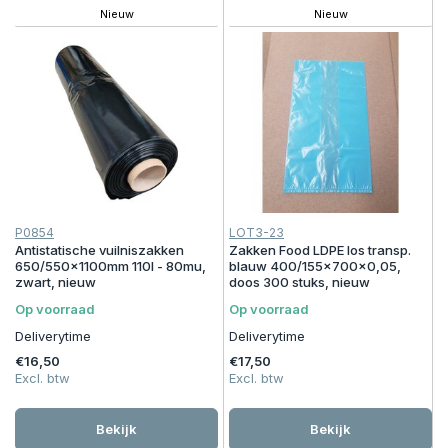
Nieuw
Nieuw
P0854
LOT3-23
Antistatische vuilniszakken
Zakken Food LDPE los transp.
650/550x1100mm 110l - 80mu,
blauw 400/155x700x0,05,
zwart, nieuw
doos 300 stuks, nieuw
Op voorraad
Op voorraad
Deliverytime
Deliverytime
€16,50
€17,50
Excl. btw
Excl. btw
Bekijk
Bekijk