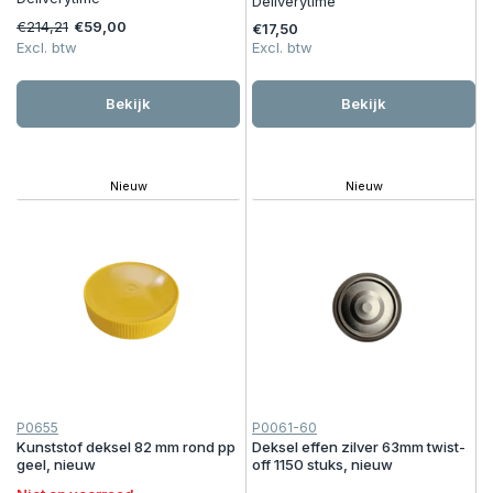
Deliverytime
€214,21
€59,00
€17,50
Excl. btw
Excl. btw
Bekijk
Bekijk
Nieuw
Nieuw
P0655
P0061-60
Kunststof deksel 82 mm rond pp
Deksel effen zilver 63mm twist-
geel, nieuw
off 1150 stuks, nieuw