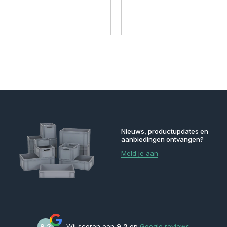
Nieuws, productupdates en
aanbiedingen ontvangen?
Meld je aan
9,2
Wij scoren een
9,2
op
Google reviews