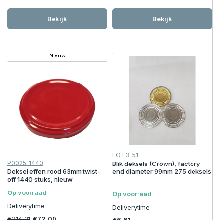
Bekijk
Bekijk
Nieuw
LOT3-51
P0025-1440
Blik deksels (Crown), factory
Deksel effen rood 63mm twist-
end diameter 99mm 275 deksels
off 1440 stuks, nieuw
Op voorraad
Op voorraad
Deliverytime
Deliverytime
€214,21
€72,00
€6,61