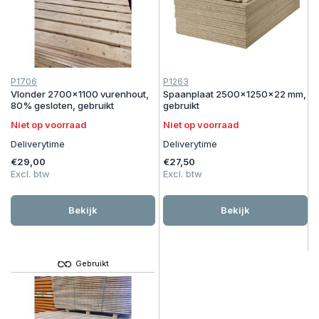
P1706
P1263
Vlonder 2700x1100 vurenhout,
Spaanplaat 2500x1250x22 mm,
80% gesloten, gebruikt
gebruikt
Niet op voorraad
Niet op voorraad
Deliverytime
Deliverytime
€29,00
€27,50
Excl. btw
Excl. btw
Bekijk
Bekijk
Gebruikt