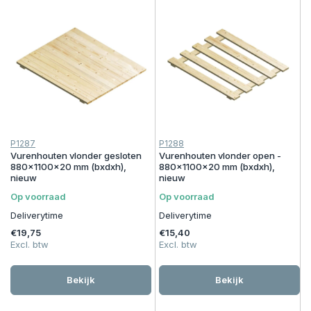
P1287
P1288
Vurenhouten vlonder gesloten
Vurenhouten vlonder open -
880x1100x20 mm (bxdxh),
880x1100x20 mm (bxdxh),
nieuw
nieuw
Op voorraad
Op voorraad
Deliverytime
Deliverytime
€19,75
€15,40
Excl. btw
Excl. btw
Bekijk
Bekijk