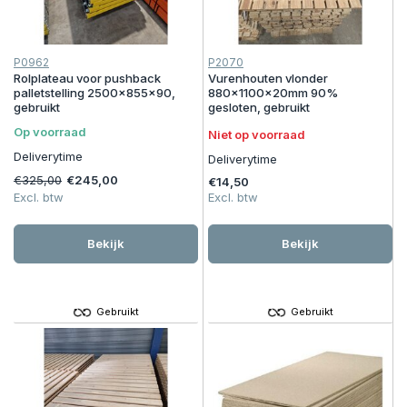
P0962
P2070
Rolplateau voor pushback
Vurenhouten vlonder
palletstelling 2500x855x90,
880x1100x20mm 90%
gebruikt
gesloten, gebruikt
Op voorraad
Niet op voorraad
Deliverytime
Deliverytime
€325,00
€245,00
€14,50
Excl. btw
Excl. btw
Bekijk
Bekijk
Gebruikt
Gebruikt