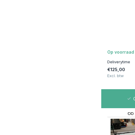
Houtkleur
(4)
Materiaal
Metaal
(4)
Hout
(4)
Op voorraad
Merken
Deliverytime
Prijs
€125,00
Excl. btw
00m2 op Voorraad | Bezorgen of Afhalen
C