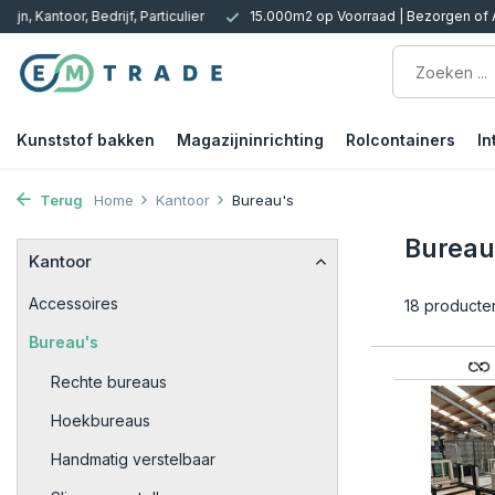
 Kantoor, Bedrijf, Particulier
15.000m2 op Voorraad | Bezorgen of Afh
Kunststof bakken
Magazijninrichting
Rolcontainers
In
Terug
Home
Kantoor
Bureau's
Bureau
Kantoor
Accessoires
18 producte
Bureau's
Rechte bureaus
Hoekbureaus
Handmatig verstelbaar