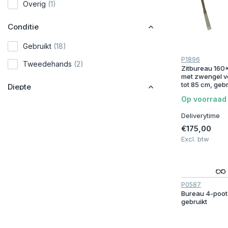
Overig
(1)
Conditie
Gebruikt
(18)
P1896
Tweedehands
(2)
Zitbureau 160
met zwengel ve
tot 85 cm, gebr
Diepte
Op voorraad
80 cm
(7)
Deliverytime
90 cm
(4)
€175,00
Excl. btw
100 cm
(2)
Kleur
Grijs
(5)
P0587
Bureau 4-poot
gebruikt
Zwart
(1)
Wit
(4)