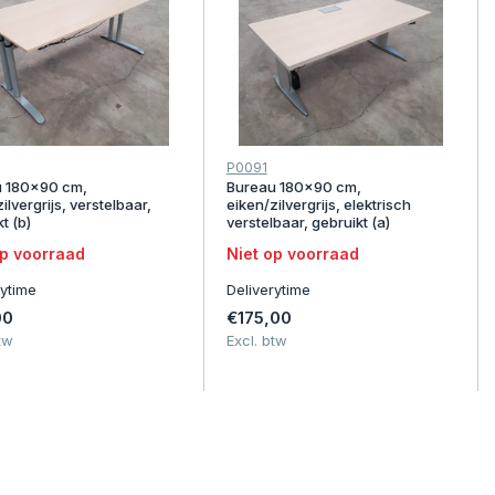
P0091
 180x90 cm,
Bureau 180x90 cm,
ilvergrijs, verstelbaar,
eiken/zilvergrijs, elektrisch
t (b)
verstelbaar, gebruikt (a)
op voorraad
Niet op voorraad
rytime
Deliverytime
00
€175,00
tw
Excl. btw