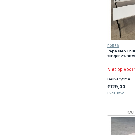
P0568
Vepa step 1 b
slinger zwart/w
Niet op voor
Deliverytime
€129,00
Excl. btw