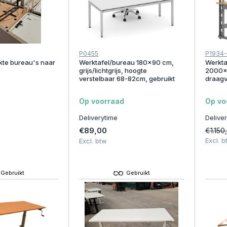
P0455
P1934-
kte bureau's naar
Werktafel/bureau 180x90 cm,
Werkta
grijs/lichtgrijs, hoogte
2000x
verstelbaar 68-82cm, gebruikt
draagv
Op voorraad
Op vo
Deliverytime
Delive
€89,00
€1.150
Excl. b
Excl. btw
Gebruikt
Gebruikt