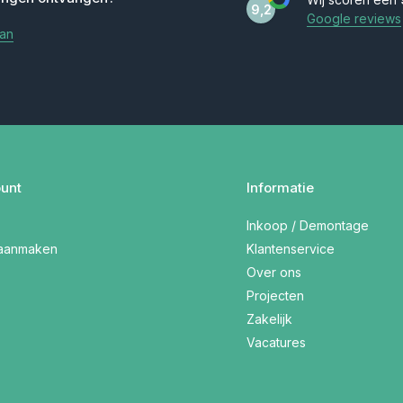
9,2
Google reviews
aan
unt
Informatie
Inkoop / Demontage
 aanmaken
Klantenservice
Over ons
Projecten
Zakelijk
Vacatures