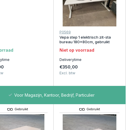
P0569
Vepa step 1 elektrisch zit-sta
bureau 180x80cm, gebruikt
orraad
Niet op voorraad
rytime
Deliverytime
00
€350,00
tw
Excl. btw
Voor Magazijn, Kantoor, Bedrijf, Particulier
Gebruikt
Gebruikt