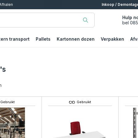
alen
Inkoop / Demontag
Hulp n
bel 08
tern transport
Pallets
Kartonnen dozen
Verpakken
Afv
's
n
Gebruikt
Gebruikt