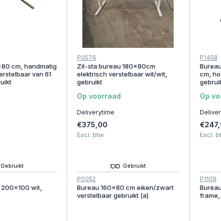
P0576
P1458
x80 cm, handmatig
Zit-sta bureau 180x80cm
Bureau
rstelbaar van 61
elektrisch verstelbaar wit/wit,
cm, ho
uikt
gebruikt
gebruik
Op voorraad
Op vo
Deliverytime
Delive
€375,00
€247,
Excl. btw
Excl. b
Gebruikt
Gebruikt
P0052
P1109
 200x100 wit,
Bureau 160x80 cm eiken/zwart
Bureau
verstelbaar gebruikt (a)
frame, 