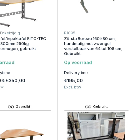
Enkelzijdig
P1895
fel/inpaktafel BITO-TEC
Zit-sta Bureau 160x80 cm,
800mm 250kg
handmatig met zwengel
ermogen, gebruikt
verstelbaar van 64 tot 108 cm,
Gebruikt
orraad
Op voorraad
rytime
Deliverytime
€350,00
€195,00
,00
tw
Excl. btw
Gebruikt
Gebruikt