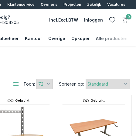
e
Klantenservice
Over ons
Projecten
Zakelijk
Vacatures
odig?
0
Incl.
Excl.
BTW
Inloggen
5-1304205
albeheer
Kantoor
Overige
Opkoper
Alle producten
Account aanmaken
Account aanmaken
Toon:
Sorteren op:
Gebruikt
Gebruikt