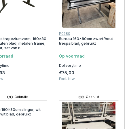
P0580
s trapeziumvorm, 160x80
Bureau 160x80cm zwart/hout
uten blad, metalen frame,
trespa blad, gebruikt
t, set van 6
orraad
Op voorraad
rytime
Deliverytime
93
€75,00
tw
Excl. btw
Gebruikt
Gebruikt
 160x80cm slinger, wit
wit blad, gebruikt