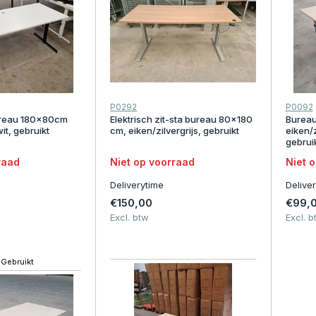
P0292
P0092
ureau 180x80cm
Elektrisch zit-sta bureau 80x180
Bureau
it, gebruikt
cm, eiken/zilvergrijs, gebruikt
eiken/z
gebruik
raad
Niet op voorraad
Niet 
Deliverytime
Delive
€150,00
€99,
Excl. btw
Excl. b
Gebruikt