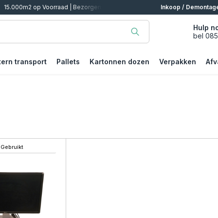
15.000m2 op Voorraad | Bezorgen of Afhalen
Inkoop / Demontag
Hulp n
bel 08
tern transport
Pallets
Kartonnen dozen
Verpakken
Afv
Gebruikt