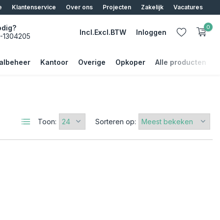
e
Klantenservice
Over ons
Projecten
Zakelijk
Vacatures
odig?
0
Incl.
Excl.
BTW
Inloggen
5-1304205
albeheer
Kantoor
Overige
Opkoper
Alle producten
Account aanmaken
Toon:
Sorteren op:
Account aanmaken