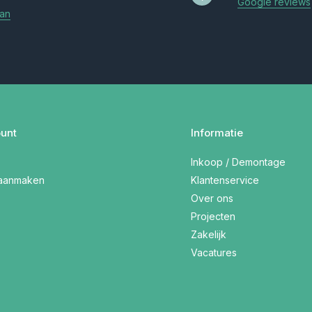
Google reviews
aan
unt
Informatie
Inkoop / Demontage
 aanmaken
Klantenservice
Over ons
Projecten
Zakelijk
Vacatures