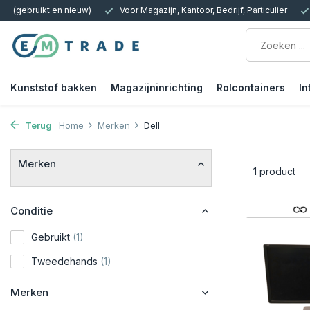
ten (gebruikt en nieuw)
Voor Magazijn, Kantoor, Bedrijf, Particulier
Kunststof bakken
Magazijninrichting
Rolcontainers
In
Terug
Home
Merken
Dell
Merken
1 product
Conditie
Gebruikt
(1)
Tweedehands
(1)
Merken