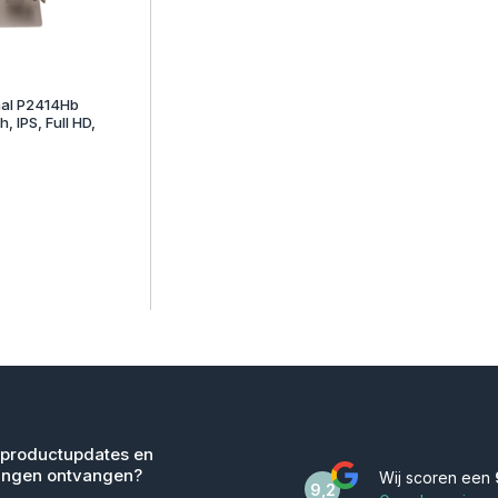
nal P2414Hb
, IPS, Full HD,
 productupdates en
ingen ontvangen?
Wij scoren een
9,2