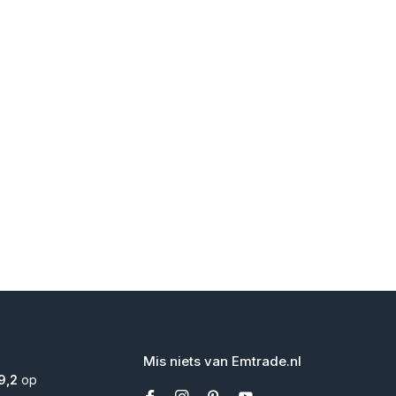
Mis niets van Emtrade.nl
9,2
op