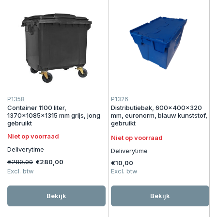
P1358
P1326
Container 1100 liter,
Distributiebak, 600x400x320
1370x1085x1315 mm grijs, jong
mm, euronorm, blauw kunststof,
gebruikt
gebruikt
Niet op voorraad
Niet op voorraad
Deliverytime
Deliverytime
€280,00
€280,00
€10,00
Excl. btw
Excl. btw
Bekijk
Bekijk