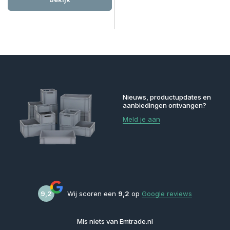
Nieuws, productupdates en
aanbiedingen ontvangen?
Meld je aan
9,2
Wij scoren een
9,2
op
Google reviews
Mis niets van Emtrade.nl