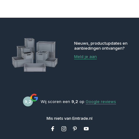
Nieuws, productupdates en
aanbiedingen ontvangen?
Meld je aan
9,2
Wij scoren een
9,2
op
Google reviews
Mis niets van Emtrade.nl