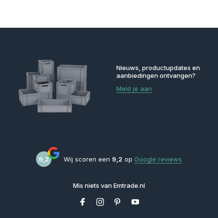
Nieuws, productupdates en
aanbiedingen ontvangen?
Meld je aan
9,2
Wij scoren een
9,2
op
Google reviews
Mis niets van Emtrade.nl