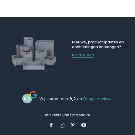
Nieuws, productupdates en
aanbiedingen ontvangen?
Meld je aan
9,2
Wij scoren een
9,2
op
Google reviews
Mis niets van Emtrade.nl