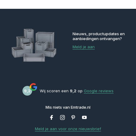
Nieuws, productupdates en
aanbiedingen ontvangen?
Meld je aan
9,2
Wij scoren een
9,2
op
Google reviews
Mis niets van Emtrade.nl
Meld je aan voor onze nieuwsbrief