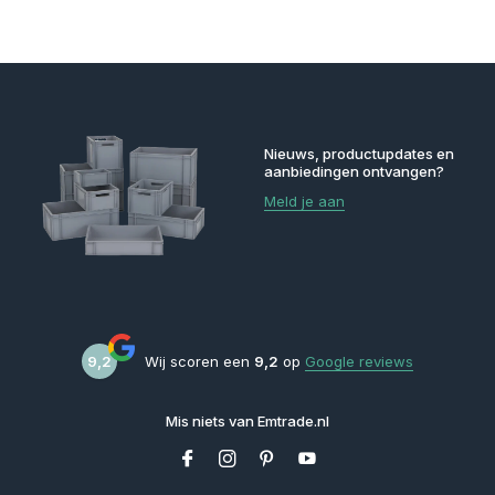
Nieuws, productupdates en
aanbiedingen ontvangen?
Meld je aan
9,2
Wij scoren een
9,2
op
Google reviews
Mis niets van Emtrade.nl