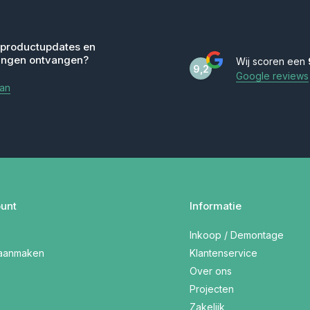
 productupdates en
ingen ontvangen?
Wij scoren een
9,2
Google reviews
aan
unt
Informatie
Inkoop / Demontage
 aanmaken
Klantenservice
Over ons
Projecten
Zakelijk