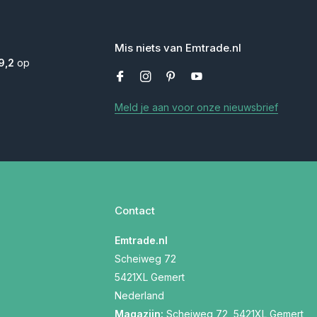
Mis niets van Emtrade.nl
9,2
op
Meld je aan voor onze nieuwsbrief
Contact
Emtrade.nl
Scheiweg 72
5421XL Gemert
Nederland
Magazijn:
Scheiweg 72, 5421XL Gemert