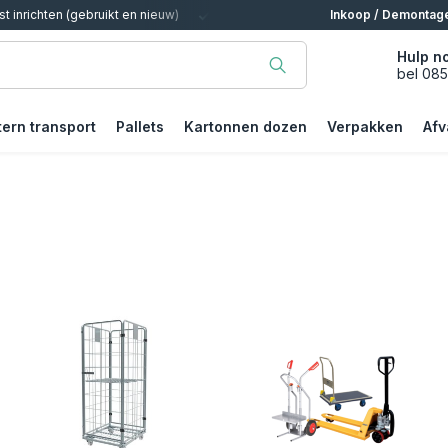
t inrichten (gebruikt en nieuw)
Voor Magazijn, Kantoor, Bedrijf, Particul
Inkoop / Demontag
Hulp n
bel 08
tern transport
Pallets
Kartonnen dozen
Verpakken
Afv