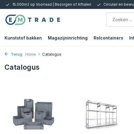
15.000m2 op Voorraad | Bezorgen of Afhalen
Circulair en bewus
Kunststof bakken
Magazijninrichting
Rolcontainers
In
Terug
Home
Catalogus
Catalogus