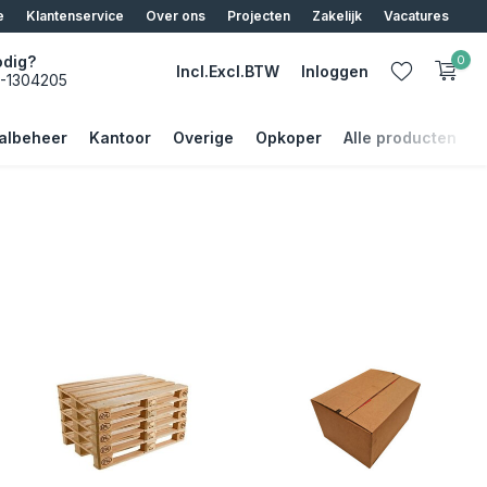
ier
e
Klantenservice
Over ons
Projecten
Zakelijk
Vacatures
odig?
0
Incl.
Excl.
BTW
Inloggen
5-1304205
albeheer
Kantoor
Overige
Opkoper
Alle producten
Account aanmaken
Account aanmaken