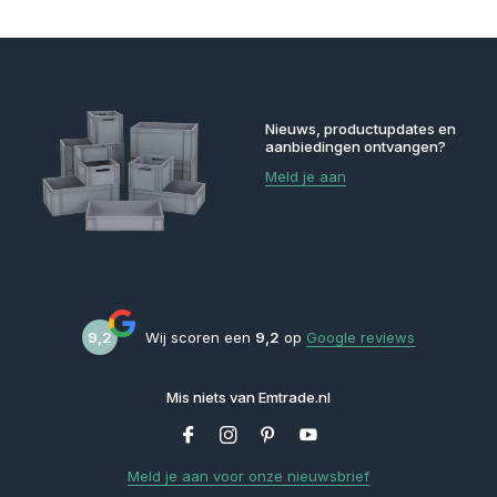
Nieuws, productupdates en
aanbiedingen ontvangen?
Meld je aan
9,2
Wij scoren een
9,2
op
Google reviews
Mis niets van Emtrade.nl
Meld je aan voor onze nieuwsbrief