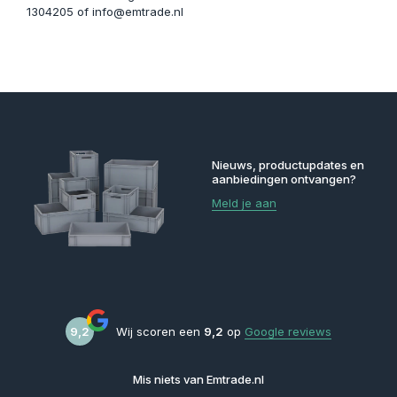
1304205 of
info@emtrade.nl
Nieuws, productupdates en
aanbiedingen ontvangen?
Meld je aan
9,2
Wij scoren een
9,2
op
Google reviews
Mis niets van Emtrade.nl