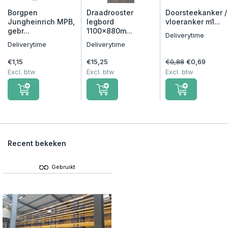
Borgpen
Draadrooster
Doorsteekanker /
Jungheinrich MPB,
legbord
vloeranker m1...
gebr...
1100x880m...
Deliverytime
Deliverytime
Deliverytime
€1,15
€15,25
€0,88
€0,69
Excl. btw
Excl. btw
Excl. btw
Recent bekeken
Gebruikt