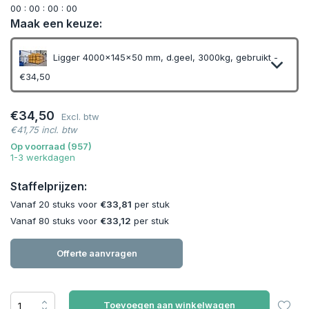
0
0
:
0
0
:
0
0
:
0
0
Maak een keuze:
Ligger 4000x145x50 mm, d.geel, 3000kg, gebruikt -
€34,50
€34,50
Excl. btw
€41,75 incl. btw
Op voorraad (957)
1-3 werkdagen
Staffelprijzen:
Vanaf 20 stuks voor
€33,81
per stuk
Vanaf 80 stuks voor
€33,12
per stuk
Offerte aanvragen
Toevoegen aan winkelwagen