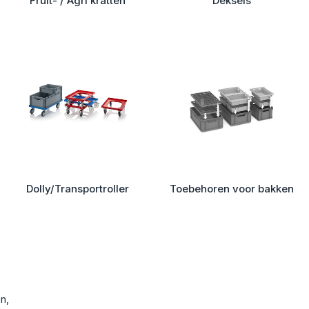
Fruit- / Agri kratten
Deksels
Dolly/Transportroller
Toebehoren voor bakken
n,