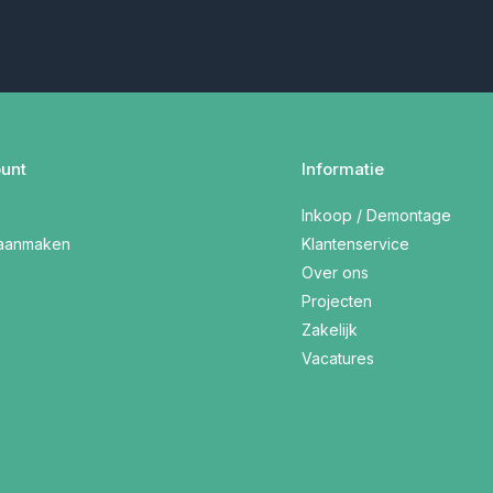
unt
Informatie
Inkoop / Demontage
 aanmaken
Klantenservice
Over ons
Projecten
Zakelijk
Vacatures