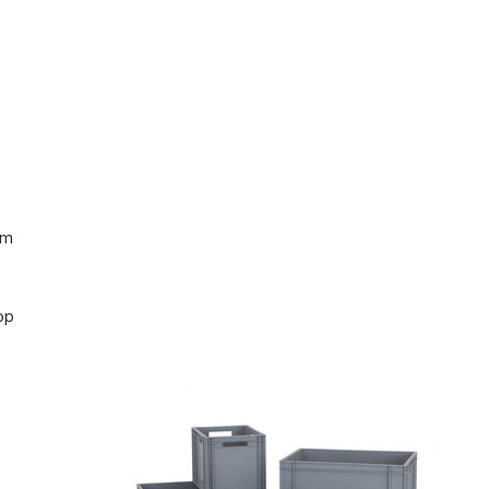
om
op