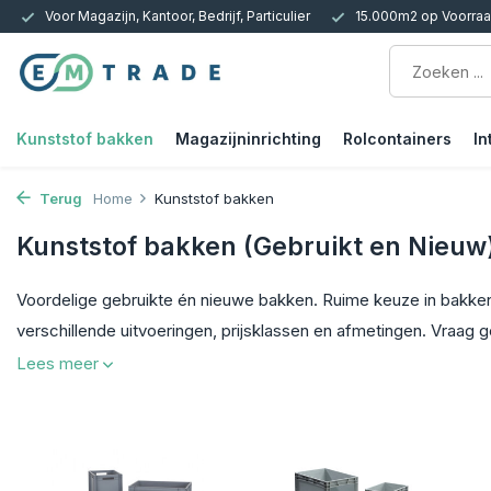
15.000m2 op Voorraad | Bezorgen of Afhalen
Circulair en bewus
Kunststof bakken
Magazijninrichting
Rolcontainers
In
Terug
Home
Kunststof bakken
Kunststof bakken (Gebruikt en Nieuw
Voordelige gebruikte én nieuwe bakken. Ruime keuze in bakken,
verschillende uitvoeringen, prijsklassen en afmetingen. Vraag g
Lees meer