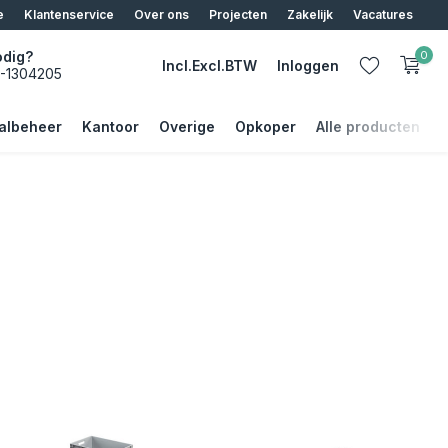
ier
e
Klantenservice
Over ons
Projecten
Zakelijk
Vacatures
odig?
0
Incl.
Excl.
BTW
Inloggen
5-1304205
albeheer
Kantoor
Overige
Opkoper
Alle producten
Account aanmaken
Account aanmaken