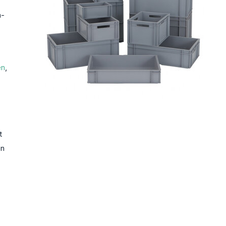
n-
en
,
t
en