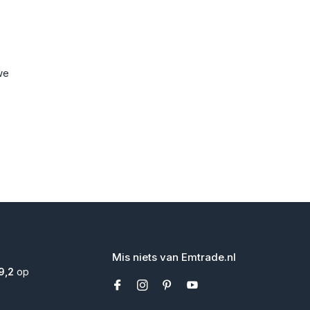
we
Mis niets van Emtrade.nl
9,2
op