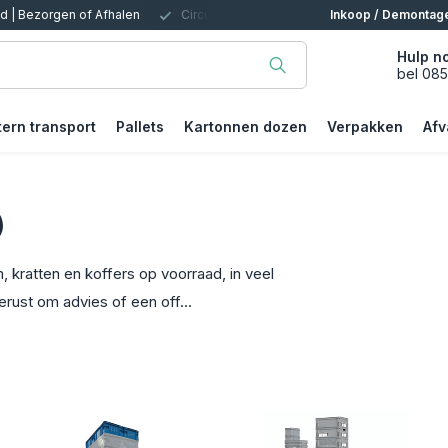
t inrichten (gebruikt en nieuw)
Voor Magazijn, Kantoor, Bedrijf, Particul
Inkoop / Demontag
Hulp n
bel 08
tern transport
Pallets
Kartonnen dozen
Verpakken
Afv
)
 kratten en koffers op voorraad, in veel
erust om advies of een off...