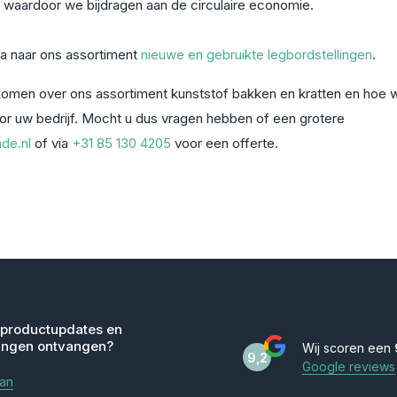
 waardoor we bijdragen aan de circulaire economie.
Ga naar ons assortiment
nieuwe en gebruikte legbordstellingen
.
men over ons assortiment kunststof bakken en kratten en hoe 
oor uw bedrijf. Mocht u dus vragen hebben of een grotere
de.nl
of via
+31 85 130 4205
voor een offerte.
 productupdates en
ingen ontvangen?
Wij scoren een
9,2
Google reviews
aan