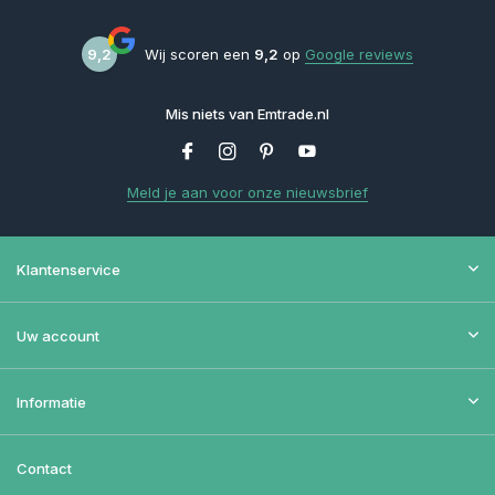
9,2
Wij scoren een
9,2
op
Google reviews
Mis niets van Emtrade.nl
Meld je aan voor onze nieuwsbrief
Klantenservice
Uw account
Informatie
Contact