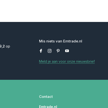
Mis niets van Emtrade.nl
9,2
op
Meld je aan voor onze nieuwsbrief
Contact
Emtrade.nl