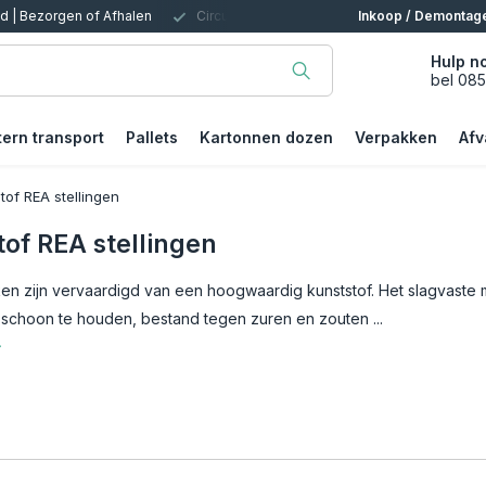
t inrichten (gebruikt en nieuw)
Voor Magazijn, Kantoor, Bedrijf, Particul
Inkoop / Demontag
Hulp n
bel 08
tern transport
Pallets
Kartonnen dozen
Verpakken
Afv
tof REA stellingen
tof REA stellingen
n zijn vervaardigd van een hoogwaardig kunststof. Het slagvaste ma
 schoon te houden, bestand tegen zuren en zouten ...