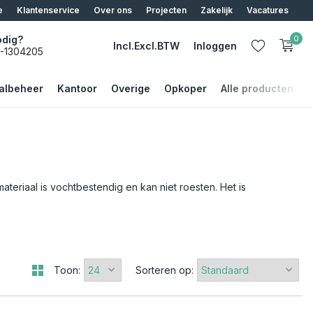
ier
e
Klantenservice
Over ons
Projecten
Zakelijk
Vacatures
odig?
0
Incl.
Excl.
BTW
Inloggen
5-1304205
albeheer
Kantoor
Overige
Opkoper
Alle producten
Account aanmaken
Account aanmaken
teriaal is vochtbestendig en kan niet roesten. Het is
Toon:
Sorteren op: