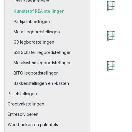
Losse onderdelen
Kunststof REA stellingen
Partijaanbiedingen
Meta Legbordstellingen
G3 legbordstellingen
SSI Schafer legbordstellingen
Metalsistem legbordstellingen
BITO legbordstellingen
Bakkenstellingen en -kasten
Palletstellingen
Grootvakstellingen
Entresolvloeren
Werkbanken en paktafels