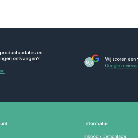
 productupdates en
ingen ontvangen?
Wij scoren een
9,2
Google reviews
aan
unt
Informatie
Inkoop / Demontage