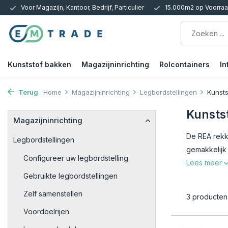
15.000m2 op Voorraad | Bezorgen of Afhalen
Circulair en bewus
Kunststof bakken
Magazijninrichting
Rolcontainers
In
Terug
Home
Magazijninrichting
Legbordstellingen
Kunsts
Kunsts
Magazijninrichting
De REA rekke
Legbordstellingen
gemakkelijk
Configureer uw legbordstelling
Lees meer
Gebruikte legbordstellingen
Zelf samenstellen
3 producten
Voordeelrijen