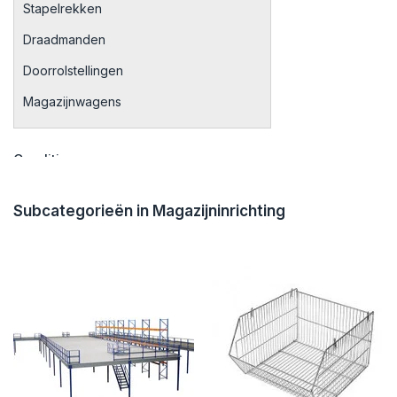
Stapelrekken
Draadmanden
Doorrolstellingen
Magazijnwagens
Conditie
Gebruikt
(3)
Subcategorieën in Magazijninrichting
Diepte
40 cm
(2)
Kleur
Groen
(2)
Merken