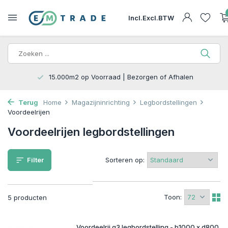
Incl.
Excl.
BTW
15.000m2 op Voorraad | Bezorgen of Afhalen
Terug
Home
Magazijninrichting
Legbordstellingen
Voordeelrijen
Voordeelrijen legbordstellingen
Filter
Sorteren op:
Toon:
5 producten
Voordeelrij g3 legbordstelling - b1000 x d800