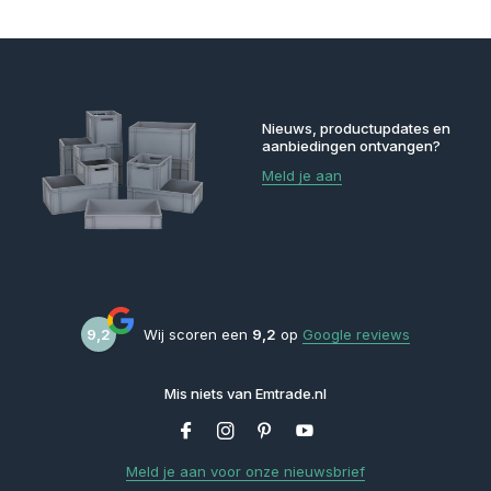
Nieuws, productupdates en
aanbiedingen ontvangen?
Meld je aan
9,2
Wij scoren een
9,2
op
Google reviews
Mis niets van Emtrade.nl
Meld je aan voor onze nieuwsbrief