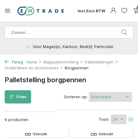
Incl.
Excl.
BTW
Bedrijf, Particulier
15.000m2 op Voorraad | Be
Terug
Home
Magazijninrichting
Palletstellingen
Onderdelen en accessoires
Borgpennen
Palletstelling borgpennen
Filter
Sorteren op:
Toon:
6 producten
Gebruikt
Gebruikt