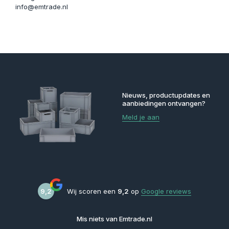
info@emtrade.nl
Nieuws, productupdates en
aanbiedingen ontvangen?
Meld je aan
9,2
Wij scoren een
9,2
op
Google reviews
Mis niets van Emtrade.nl