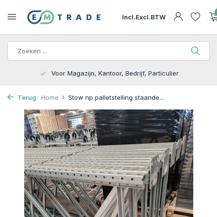
Incl.
Excl.
BTW
15.000m2 op Voorraad | Bezorgen of Afhalen
Terug
Home
Stow np palletstelling staande...