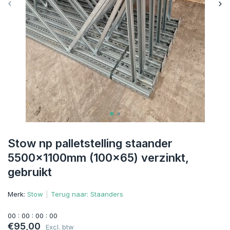
Stow np palletstelling staander
5500x1100mm (100x65) verzinkt,
gebruikt
Merk:
Stow
Terug naar: Staanders
0
0
:
0
0
:
0
0
:
0
0
€95,00
Excl. btw