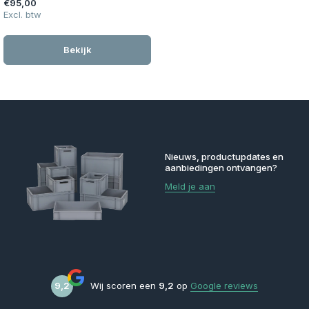
€95,00
Excl. btw
Bekijk
Nieuws, productupdates en
aanbiedingen ontvangen?
Meld je aan
9,2
Wij scoren een
9,2
op
Google reviews