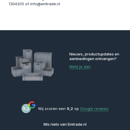
1304205 of
info@emtrade.nl
Nieuws, productupdates en
aanbiedingen ontvangen?
Meld je aan
9,2
Wij scoren een
9,2
op
Google reviews
Mis niets van Emtrade.nl