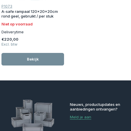
P1073
A-safe rampaal 120x20x20cm
rond geel, gebruikt / per stuk
Niet op voorraad
Deliverytime
€220,00
Excl. btw
Bekijk
Nieuws, productupdates en
aanbiedingen ontvangen?
Meld je aan