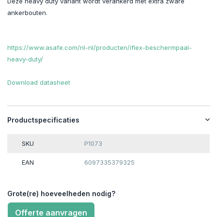
Deze heavy duty variant wordt verankerd met extra zware
ankerbouten.
https://www.asafe.com/nl-nl/producten/iflex-beschermpaal-
heavy-duty/
Download datasheet
Productspecificaties
SKU
P1073
EAN
6097335379325
Grote(re) hoeveelheden nodig?
Offerte aanvragen