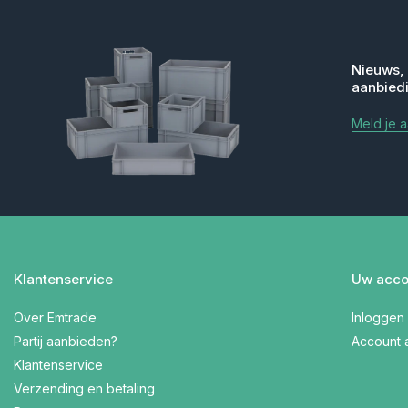
Nieuws,
aanbied
Meld je 
Klantenservice
Uw acco
Over Emtrade
Inloggen
Partij aanbieden?
Account
Klantenservice
Verzending en betaling