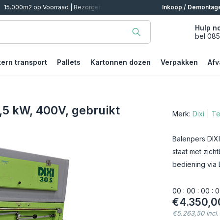
alen
Inkoop / Demontag
Hulp n
bel 08
tern transport
Pallets
Kartonnen dozen
Verpakken
Afv
7,5 kW, 400V, gebruikt
Merk:
Dixi
Te
Balenpers DIXI
staat met zich
bediening via 
0
0
:
0
0
:
0
0
:
0
€4.350,0
€5.263,50 incl.