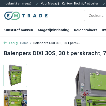
 Kantoor, Bedrijf, Particulier
15.000m2 op Voorraad | Bezorgen of Afh
Kunststof bakken
Magazijninrichting
Rolcontainers
In
Terug
Home
Balenpers DIXI 30S, 30 t persk...
Balenpers DIXI 30S, 30 t perskracht, 