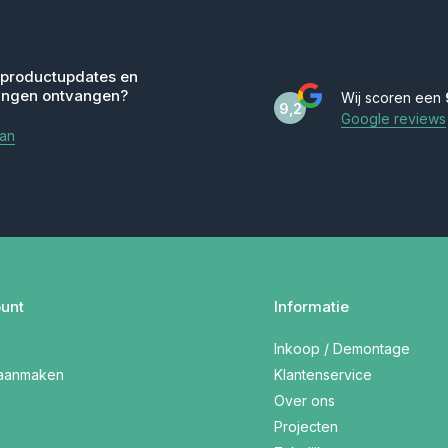
 productupdates en
ingen ontvangen?
Wij scoren een
9,2
Google reviews
aan
unt
Informatie
Inkoop / Demontage
 aanmaken
Klantenservice
Over ons
Projecten