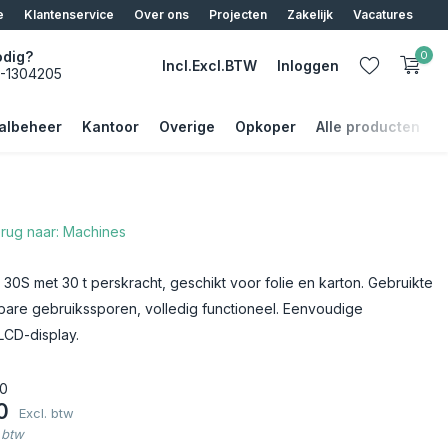
e
Klantenservice
Over ons
Projecten
Zakelijk
Vacatures
odig?
0
Incl.
Excl.
BTW
Inloggen
5-1304205
albeheer
Kantoor
Overige
Opkoper
Alle producten
rug naar: Machines
Account aanmaken
Account aanmaken
 30S met 30 t perskracht, geschikt voor folie en karton. Gebruikte
tbare gebruikssporen, volledig functioneel. Eenvoudige
LCD-display.
0
0
Excl. btw
 btw