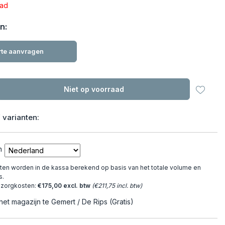
aad
n:
rte aanvragen
Niet op voorraad
 varianten:
n
en worden in de kassa berekend op basis van het totale volume en
s.
ezorgkosten:
€175,00 excl. btw
(€211,75 incl. btw)
het magazijn te Gemert / De Rips (Gratis)