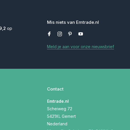
Mis niets van Emtrade.nl
9,2
op
Meld je aan voor onze nieuwsbrief
Contact
Emtrade.nl
Scheiweg 72
5421XL Gemert
Nederland