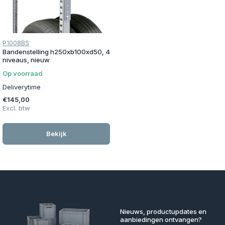
P1008BS
Bandenstelling h250xb100xd50, 4
niveaus, nieuw
Op voorraad
Deliverytime
€145,00
Excl. btw
Bekijk
Nieuws, productupdates en
aanbiedingen ontvangen?