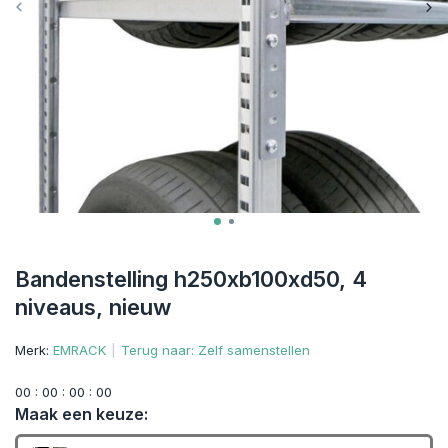
Bandenstelling h250xb100xd50, 4
niveaus, nieuw
Merk:
EMRACK
Terug naar: Zelf samenstellen
0
0
:
0
0
:
0
0
:
0
0
Maak een keuze: