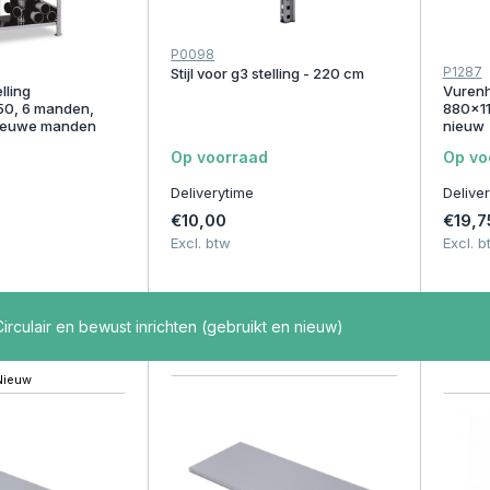
P0098
P1287
Stijl voor g3 stelling - 220 cm
lling
Vurenh
0, 6 manden,
880x1
nieuwe manden
nieuw
Op voorraad
Op vo
Deliverytime
Delive
€10,00
€19,7
Excl. btw
Excl. b
irculair en bewust inrichten (gebruikt en nieuw)
Nieuw