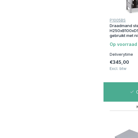
Uitvoering
Stapelbaar
(3)
P1005BS
Beginsectie
(4)
Draadmand ste
H250xB100xD5
Aanbouwsectie
(4)
gebruikt met 
Op voorraad
Kleur
Deliverytime
Grijs
(1)
€345,00
Excl. btw
Houtkleur
(1)
Materiaal
00m2 op Voorraad | Bezorgen of Afhalen
C
Verzinkt / gegalvaniseerd staal
(9)
Metaal
(4)
Aantal niveau's
4
(4)