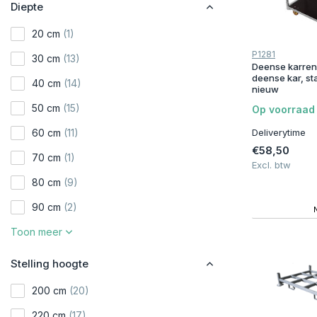
Diepte
20 cm
(1)
P1281
30 cm
(13)
Deense karre
deense kar, st
40 cm
(14)
nieuw
50 cm
(15)
Op voorraad
60 cm
(11)
Deliverytime
€58,50
70 cm
(1)
Excl. btw
80 cm
(9)
90 cm
(2)
Toon meer
Stelling hoogte
200 cm
(20)
220 cm
(17)