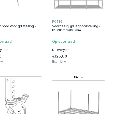
P0486
choor voor g3 stelling -
Voordeelrij g3 legbordstelling -
m
b1000 x d400 mm
orraad
Op voorraad
rytime
Deliverytime
0
€125,00
tw
Excl. btw
Nieuw