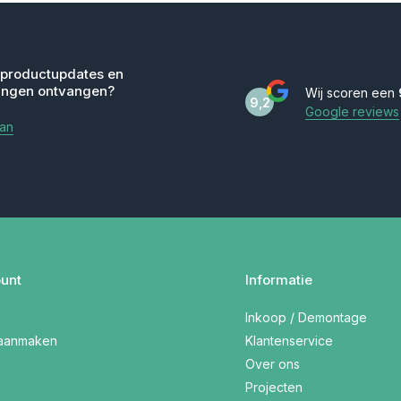
 productupdates en
ingen ontvangen?
Wij scoren een
9,2
Google reviews
aan
unt
Informatie
Inkoop / Demontage
 aanmaken
Klantenservice
Over ons
Projecten