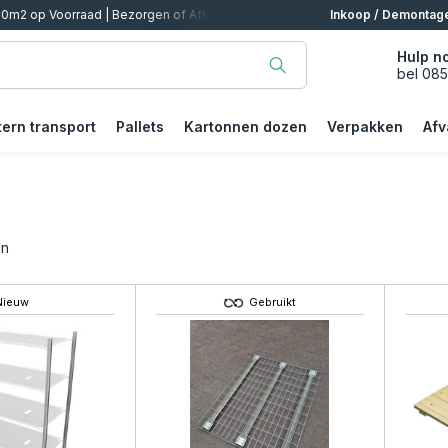
alen
Inkoop / Demontag
Hulp n
bel 08
tern transport
Pallets
Kartonnen dozen
Verpakken
Afv
en
Nieuw
Gebruikt