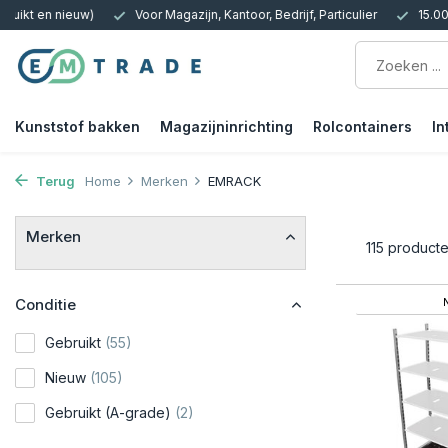
 Kantoor, Bedrijf, Particulier
15.000m2 op Voorraad | Bezorgen of Afh
Kunststof bakken
Magazijninrichting
Rolcontainers
In
Terug
Home
Merken
EMRACK
Merken
115 product
Conditie
Gebruikt
(55)
Nieuw
(105)
Gebruikt (A-grade)
(2)