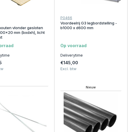
P0466
Voordeelrij G3 legbordstelling -
outen vlonder gesloten
b1000 x d600 mm
0x20 mm (bxdxh), licht
kt
orraad
Op voorraad
rytime
Deliverytime
5
€145,00
tw
Excl. btw
Nieuw