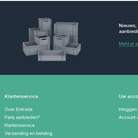
Nieuws,
aanbied
Meld je 
Klantenservice
Uw acco
Over Emtrade
Inloggen
Partij aanbieden?
Account
Klantenservice
Verzending en betaling