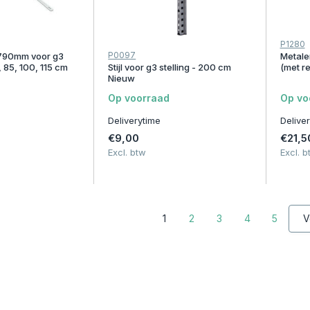
P1280
P0097
1790mm voor g3
Metale
, 85, 100, 115 cm
Stijl voor g3 stelling - 200 cm
(met re
Nieuw
Op voorraad
Op vo
Deliverytime
Delive
€9,00
€21,5
Excl. btw
Excl. b
1
2
3
4
5
V