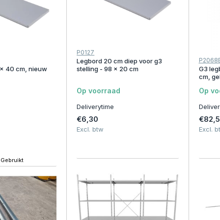
P0127
P2068
Legbord 20 cm diep voor g3
 x 40 cm, nieuw
stelling - 98 x 20 cm
G3 leg
cm, ge
Op voorraad
Op vo
Deliverytime
Delive
€6,30
€82,
Excl. btw
Excl. b
Gebruikt