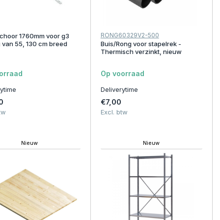
RONG60329V2-500
schoor 1760mm voor g3
g van 55, 130 cm breed
Buis/Rong voor stapelrek -
Thermisch verzinkt, nieuw
orraad
Op voorraad
rytime
Deliverytime
0
€7,00
tw
Excl. btw
Nieuw
Nieuw