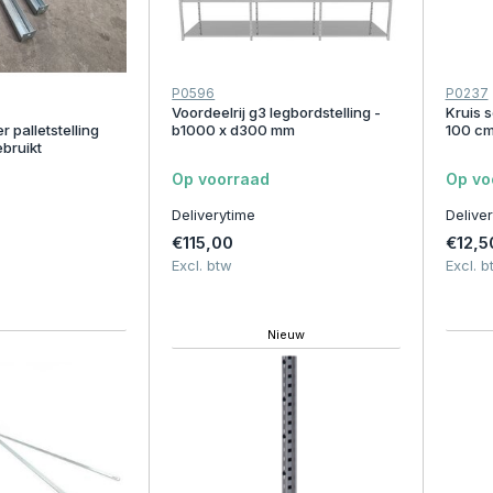
P0596
P0237
Voordeelrij g3 legbordstelling -
Kruis s
 palletstelling
b1000 x d300 mm
100 c
ebruikt
Op voorraad
Op vo
Deliverytime
Delive
€115,00
€12,5
Excl. btw
Excl. b
Nieuw