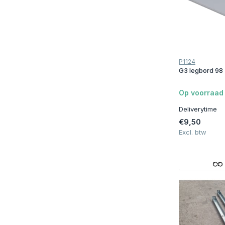
5
(4)
6
(5)
7
(4)
P1124
8
(4)
G3 legbord 98
9
(4)
Op voorraad
10
(4)
Deliverytime
Breedte stelling (rij)
€9,50
Excl. btw
100 - 150 cm
(39)
Draagvermogen
250 kg
(1)
500 kg
(2)
750 kg
(5)