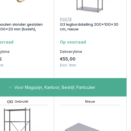
P0078
outen vlonder gesloten
G3 legbordstelling 200x100x30
100x20 mm (bxdxh),
cm, nieuw
orraad
Op voorraad
rytime
Deliverytime
5
€55,00
tw
Excl. btw
Voor Magazijn, Kantoor, Bedrijf, Particulier
Gebruikt
Nieuw