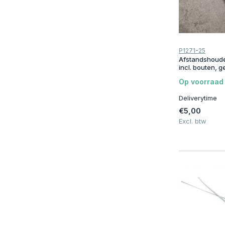
800 kg
(2)
1000 kg
(1)
1250 kg
(1)
P1271-25
Afstandshouder
1500 kg
(1)
incl. bouten, g
Op voorraad
Merken
Deliverytime
Prijs
€5,00
Excl. btw