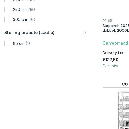
250 cm
(18)
300 cm
(16)
P1165
Stapelrek 20
dubbel, 2000k
Stelling breedte (sectie)
Op voorraad
85 cm
(1)
Deliverytime
100 cm
(28)
€137,50
115 cm
(1)
Excl. btw
130 cm
(20)
270 cm
(2)
360 cm
(2)
Model - Type
G3 / GS3
(6)