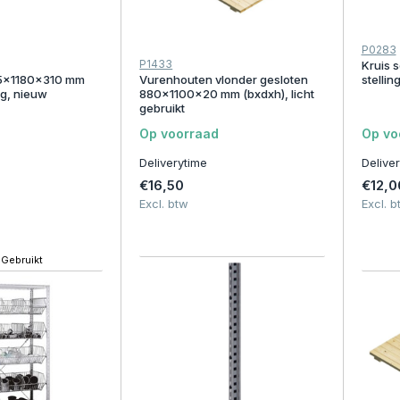
P0283
P1433
Kruis 
25x1180x310 mm
Vurenhouten vlonder gesloten
stellin
g, nieuw
880x1100x20 mm (bxdxh), licht
gebruikt
Op voorraad
Op vo
Deliverytime
Delive
€16,50
€12,0
Excl. btw
Excl. b
Gebruikt