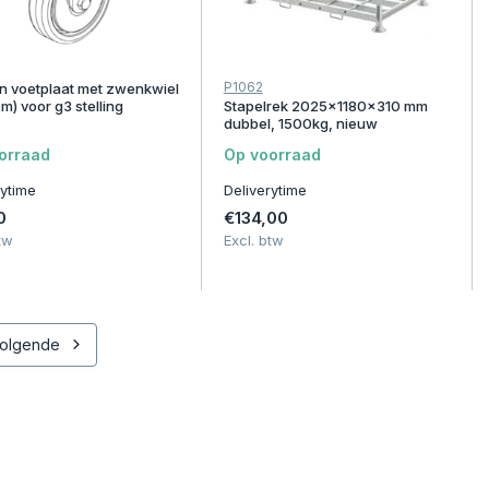
P1062
n voetplaat met zwenkwiel
m) voor g3 stelling
Stapelrek 2025x1180x310 mm
dubbel, 1500kg, nieuw
orraad
Op voorraad
rytime
Deliverytime
0
€134,00
tw
Excl. btw
olgende