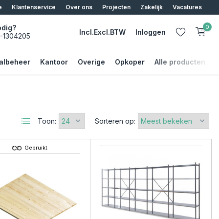
e
Klantenservice
Over ons
Projecten
Zakelijk
Vacatures
odig?
0
Incl.
Excl.
BTW
Inloggen
5-1304205
albeheer
Kantoor
Overige
Opkoper
Alle producten
Account aanmaken
Toon:
Sorteren op:
Account aanmaken
Gebruikt