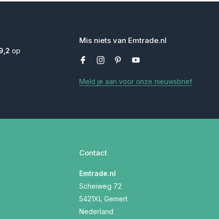
Mis niets van Emtrade.nl
9,2
op
Meld je aan voor onze nieuwsbrief
Contact
Emtrade.nl
Scheiweg 72
5421XL Gemert
Nederland