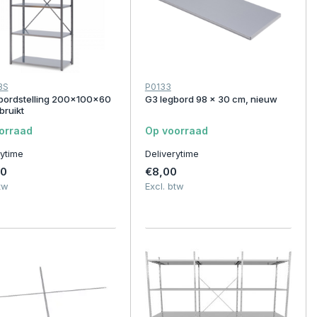
BS
P0133
bordstelling 200x100x60
G3 legbord 98 x 30 cm, nieuw
bruikt
orraad
Op voorraad
rytime
Deliverytime
50
€8,00
tw
Excl. btw