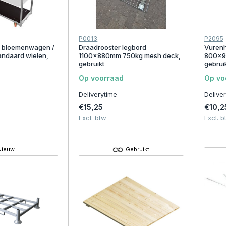
P0013
P2095
n bloemenwagen /
Draadrooster legbord
Vurenh
andaard wielen,
1100x880mm 750kg mesh deck,
800x90
gebruikt
gebrui
Op voorraad
Op vo
Deliverytime
Delive
€15,25
€10,2
Excl. btw
Excl. b
Nieuw
Gebruikt