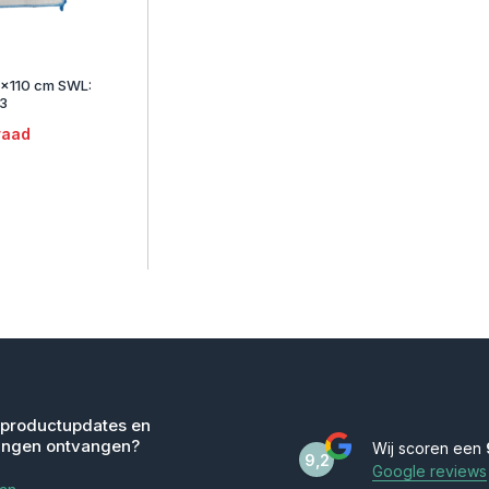
x110 cm SWL:
M3
raad
 productupdates en
ingen ontvangen?
Wij scoren een
9,2
Google reviews