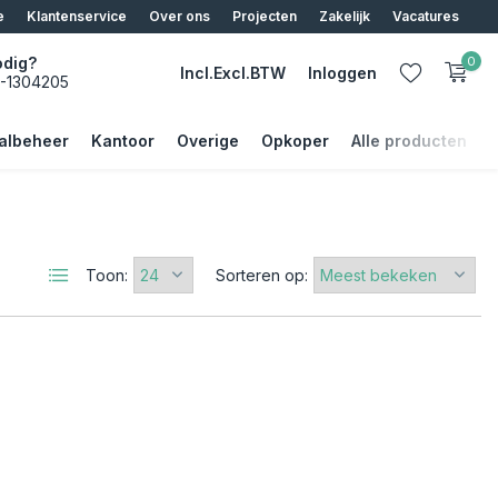
e
Klantenservice
Over ons
Projecten
Zakelijk
Vacatures
odig?
0
Incl.
Excl.
BTW
Inloggen
5-1304205
albeheer
Kantoor
Overige
Opkoper
Alle producten
Account aanmaken
Toon:
Sorteren op:
Account aanmaken