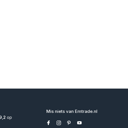
Mis niets van Emtrade.nl
9,2
op