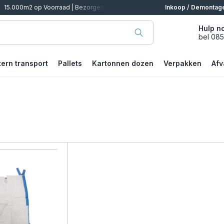
Afhalen
Inkoop / Demontag
Hulp n
bel 08
tern transport
Pallets
Kartonnen dozen
Verpakken
Afv