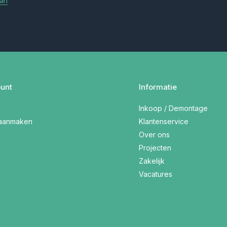
aan
unt
Informatie
Inkoop / Demontage
 aanmaken
Klantenservice
Over ons
Projecten
Zakelijk
Vacatures