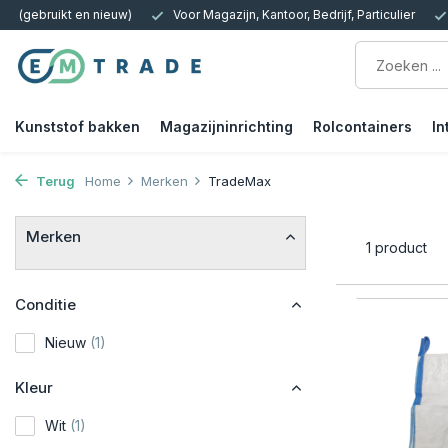
ijn, Kantoor, Bedrijf, Particulier
15.000m2 op Voorraad | Bezorgen of 
Kunststof bakken
Magazijninrichting
Rolcontainers
In
Terug
Home
Merken
TradeMax
Merken
1 product
Conditie
Nieuw
(1)
Kleur
Wit
(1)