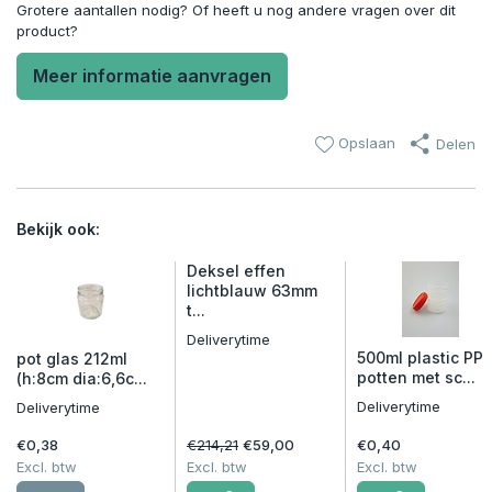
Grotere aantallen nodig? Of heeft u nog andere vragen over dit
product?
Meer informatie aanvragen
Opslaan
Delen
Bekijk ook:
Deksel effen
lichtblauw 63mm
t...
Deliverytime
500ml plastic PP
pot glas 212ml
potten met sc...
(h:8cm dia:6,6c...
Deliverytime
Deliverytime
€0,38
€214,21
€59,00
€0,40
Excl. btw
Excl. btw
Excl. btw