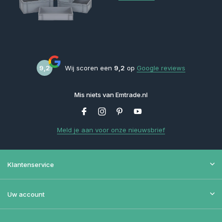
9,2
Wij scoren een
9,2
op
Google reviews
Mis niets van Emtrade.nl
Meld je aan voor onze nieuwsbrief
Klantenservice
Uw account