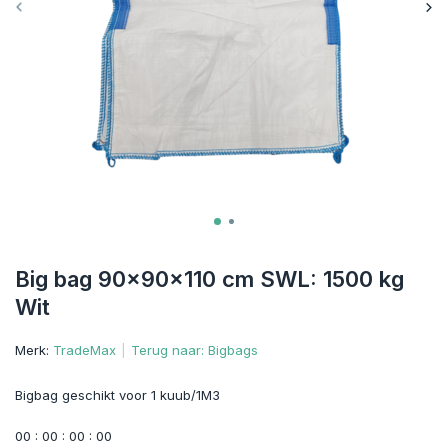
Big bag 90x90x110 cm SWL: 1500 kg
Wit
Merk:
TradeMax
Terug naar: Bigbags
Bigbag geschikt voor 1 kuub/1M3
0
0
:
0
0
:
0
0
:
0
0