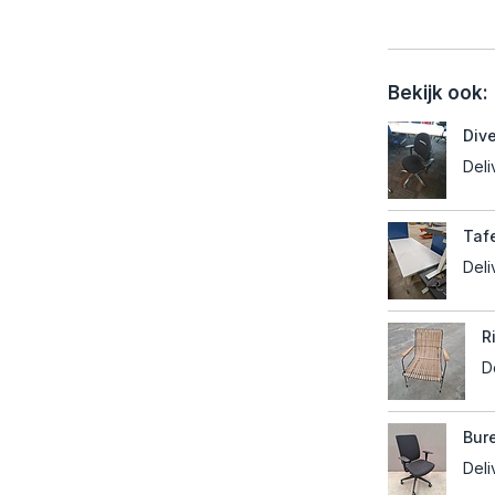
Bekijk ook:
Div
Deli
Tafe
Deli
R
D
Bur
Deli