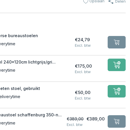
Opslaan
Delen
erse bureaustoelen
€24,79
verytime
Excl. btw
l 240x120cm lichtgrijs/gri...
€175,00
verytime
Excl. btw
ieten stoel, gebruikt
€50,00
eliverytime
Excl. btw
eaustoel schaffenburg 350-n...
€389,00
€389,00
verytime
Excl. btw