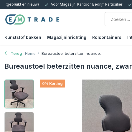
 Kantoor, Bedrijf, Particulier
15.000m2 op Voorraad | Bezorgen of Afh
Kunststof bakken
Magazijninrichting
Rolcontainers
In
Terug
Home
Bureaustoel beterzitten nuance...
Bureaustoel beterzitten nuance, zwar
0% Korting