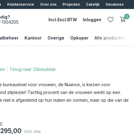
e
Klantenservice
Over ons
Projecten
Zakelijk
Vacatures
odig?
0
Incl.
Excl.
BTW
Inloggen
5-1304205
albeheer
Kantoor
Overige
Opkoper
Alle producten
ten
Terug naar: Zitmeubilair
Account aanmaken
Account aanmaken
e bureaustoel voor vrouwen, de Nuance, is kiezen voor
ond zitplezier! Tachtig procent van de vrouwen werkt op een
ie niet is afgestemd op hun maten en vormen, maar op die van de
0
.295,00
Excl. btw