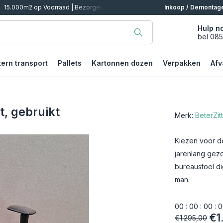
alen
Inkoop / Demontag
Hulp n
bel 08
tern transport
Pallets
Kartonnen dozen
Verpakken
Afv
t, gebruikt
Merk:
BeterZit
Kiezen voor d
jarenlang gez
bureaustoel d
man.
0
0
:
0
0
:
0
0
:
0
€1
€1.295,00