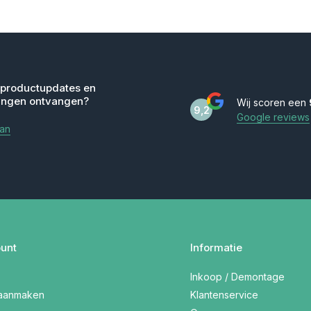
 productupdates en
ingen ontvangen?
Wij scoren een
9,2
Google reviews
aan
unt
Informatie
Inkoop / Demontage
 aanmaken
Klantenservice