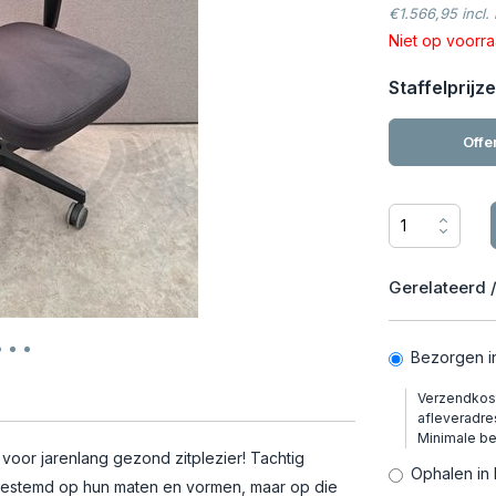
€1.566,95 incl.
Niet op voorr
Staffelprijze
Offe
Gerelateerd /
Bezorgen i
Verzendkost
afleveradre
Minimale b
voor jarenlang gezond zitplezier! Tachtig
Ophalen in 
fgestemd op hun maten en vormen, maar op die