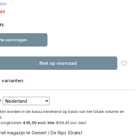
 btw
aad
n:
rte aanvragen
Niet op voorraad
 varianten:
n
en worden in de kassa berekend op basis van het totale volume en
s.
ezorgkosten:
€45,00 excl. btw
(€54,45 incl. btw)
het magazijn te Gemert / De Rips (Gratis)