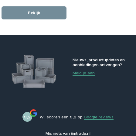
Bekijk
Nieuws, productupdates en
aanbiedingen ontvangen?
Meld je aan
9,2
Wij scoren een
9,2
op
Google reviews
Mis niets van Emtrade.nl