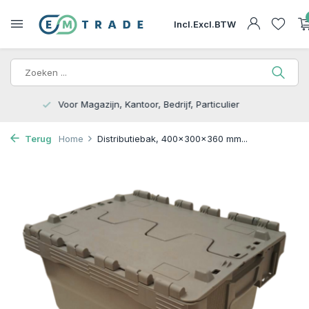
Incl.
Excl.
BTW
15.000m2 op Voorraad | Bezorgen of Afhalen
Terug
Home
Distributiebak, 400x300x360 mm...