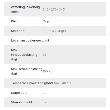
Afmeting inwendig
345x270x345
(mm)
Kleur
Grijs
Materiaal
PP new / virgin
Levensmiddelengeschikt
Ja
Max.
inhoudsbelasting
25
(kg)
Max. stapelbelasting
100 kg
(kg)
Temperatuurbestendigheid
-20 °C t/m +40 °C
Stapelbaar
Ja
Vloeistofdicht
Ja