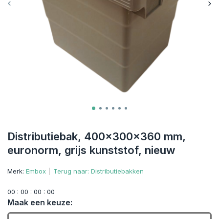
Distributiebak, 400x300x360 mm,
euronorm, grijs kunststof, nieuw
Merk:
Embox
Terug naar: Distributiebakken
0
0
:
0
0
:
0
0
:
0
0
Maak een keuze: