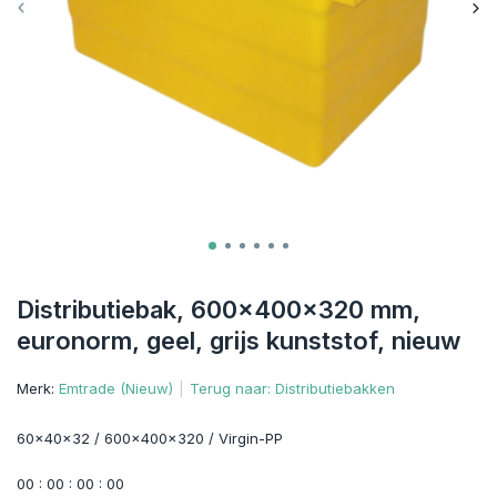
Distributiebak, 600x400x320 mm,
euronorm, geel, grijs kunststof, nieuw
Merk:
Emtrade (Nieuw)
Terug naar: Distributiebakken
60x40x32 / 600x400x320 / Virgin-PP
0
0
:
0
0
:
0
0
:
0
0