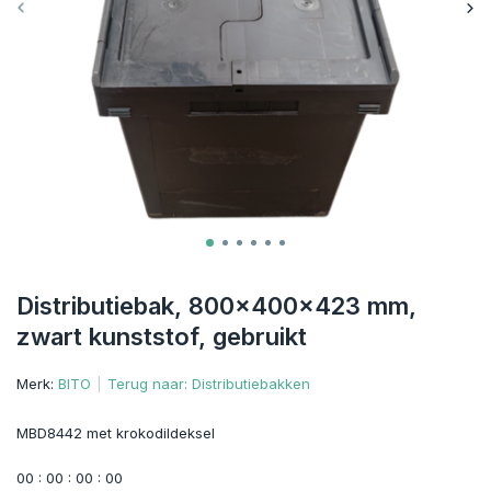
Distributiebak, 800x400x423 mm,
zwart kunststof, gebruikt
Merk:
BITO
Terug naar: Distributiebakken
MBD8442 met krokodildeksel
0
0
:
0
0
:
0
0
:
0
0