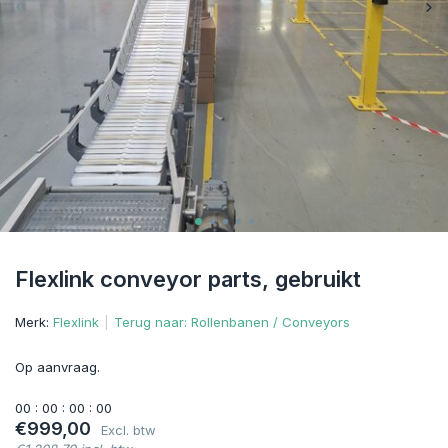
Flexlink conveyor parts, gebruikt
Merk:
Flexlink
Terug naar: Rollenbanen / Conveyors
Op aanvraag.
0
0
:
0
0
:
0
0
:
0
0
€999,00
Excl. btw