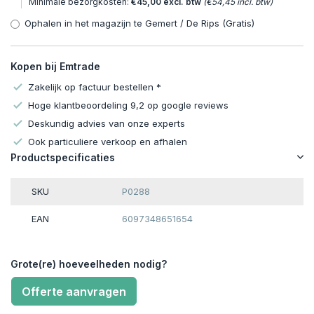
Minimale bezorgkosten:
€45,00 excl. btw
(€54,45 incl. btw)
Ophalen in het magazijn te Gemert / De Rips (Gratis)
Kopen bij Emtrade
Zakelijk op factuur bestellen *
Hoge klantbeoordeling 9,2 op google reviews
Deskundig advies van onze experts
Ook particuliere verkoop en afhalen
Productspecificaties
SKU
P0288
EAN
6097348651654
Grote(re) hoeveelheden nodig?
Offerte aanvragen