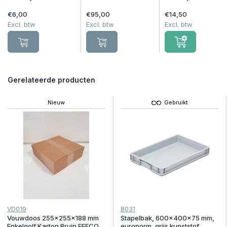
€6,00
€95,00
€14,50
Excl. btw
Excl. btw
Excl. btw
Gerelateerde producten
Nieuw
Gebruikt
VD019
B031
Vouwdoos 255x255x188 mm
Stapelbak, 600x400x75 mm,
Enkelgolf Karton Bruin FEFCO
euronorm, grijs kunststof,