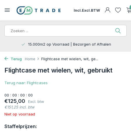
Incl.
Excl.
BTW
15.000m2 op Voorraad | Bezorgen of Afhalen
Terug
Home
Flightcase met wielen, wit, ge...
Flightcase met wielen, wit, gebruikt
Terug naar: Flightcases
0
0
:
0
0
:
0
0
:
0
0
€125,00
Excl. btw
€151,25 incl. btw
Niet op voorraad
Staffelprijzen: