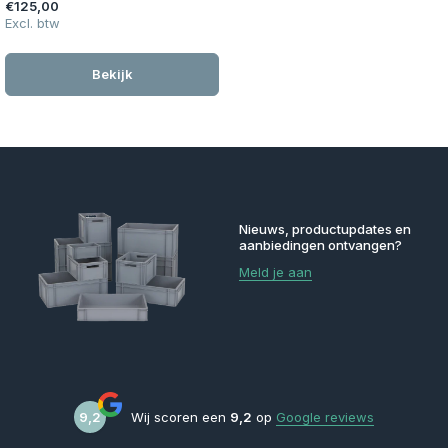
€125,00
Excl. btw
Bekijk
Nieuws, productupdates en
aanbiedingen ontvangen?
Meld je aan
9,2
Wij scoren een
9,2
op
Google reviews