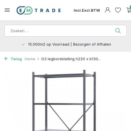
Incl.
Excl.
BTW
15.000m2 op Voorraad | Bezorgen of Afhalen
Terug
Home
G3 legbordstelling h220 x b130...