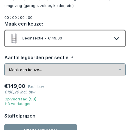
omgeving (garage, zolder, kelder, etc).
0
0
:
0
0
:
0
0
:
0
0
Maak een keuze:
Beginsectie - €149,00
Aantal legborden per sectie:
*
€149,00
Excl. btw
€180,29 incl. btw
Op voorraad (99)
1-3 werkdagen
Staffelprijzen: