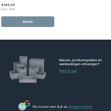
€149,00
Excl. btw
Bekijk
Nieuws, productupdates en
aanbiedingen ontvangen?
Meld je aan
9,2
Wij scoren een
9,2
op
Google reviews