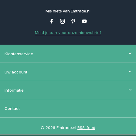
Mis niets van Emtrade.nl
Meld je aan voor onze nieuwsbrief
Klantenservice
Uw account
Informatie
Contact
© 2026 Emtrade.nl
RSS-feed