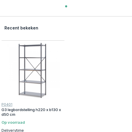
Recent bekeken
P0401
G3 legbordstelling h220 x b130 x
d50 cm
Op voorraad
Deliverytime