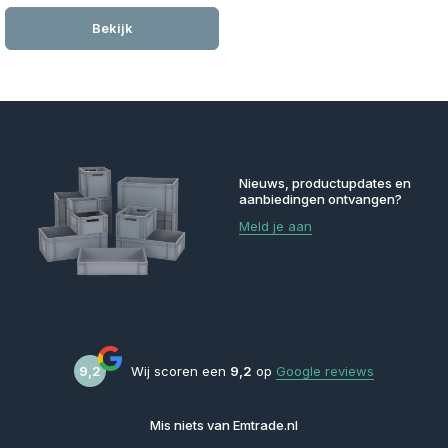
Bekijk
Nieuws, productupdates en
aanbiedingen ontvangen?
Meld je aan
9,2
Wij scoren een
9,2
op
Google reviews
Mis niets van Emtrade.nl