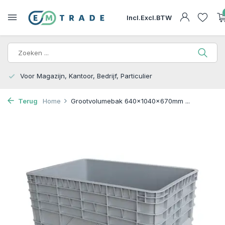
Incl.
Excl.
BTW
15.000m2 op Voorraad | Bezorgen of Afhalen
Terug
Home
Grootvolumebak 640x1040x670mm ...