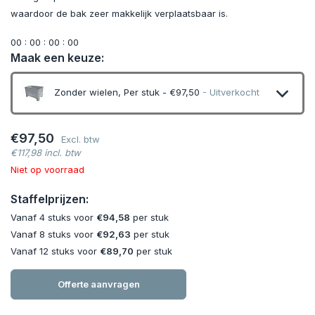
waardoor de bak zeer makkelijk verplaatsbaar is.
0
0
:
0
0
:
0
0
:
0
0
Maak een keuze:
Zonder wielen, Per stuk - €97,50
- Uitverkocht
Uitverkocht
€97,50
Excl. btw
€117,98 incl. btw
Uitverkocht
Niet op voorraad
Staffelprijzen:
Vanaf 4 stuks voor
€94,58
per stuk
Vanaf 8 stuks voor
€92,63
per stuk
Vanaf 12 stuks voor
€89,70
per stuk
Offerte aanvragen