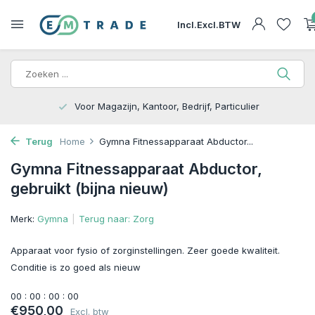
Incl.
Excl.
BTW
 Magazijn, Kantoor, Bedrijf, Particulier
15.000m
Terug
Home
Gymna Fitnessapparaat Abductor...
Gymna Fitnessapparaat Abductor,
gebruikt (bijna nieuw)
Merk:
Gymna
Terug naar: Zorg
Apparaat voor fysio of zorginstellingen. Zeer goede kwaliteit.
Conditie is zo goed als nieuw
0
0
:
0
0
:
0
0
:
0
0
€950,00
Excl. btw