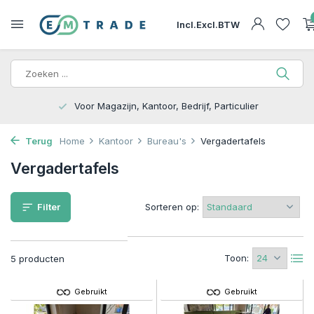
Incl.
Excl.
BTW
15.000m2 op Voorraad | Bezorgen of Afhalen
Terug
Home
Kantoor
Bureau's
Vergadertafels
Vergadertafels
Filter
Sorteren op:
Toon:
5 producten
Gebruikt
Gebruikt