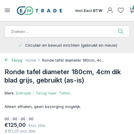
Incl.
Excl.
BTW
Circulair en bewust inrichten (gebruikt en nieuw)
Terug
Home
Ronde tafel diameter 180cm, 4c...
Ronde tafel diameter 180cm, 4cm dik
blad grijs, gebruikt (as-is)
Merk:
Emtrade
Terug naar: Tafels
Alleen afhalen, geen bezorging mogelijk.
0
0
:
0
0
:
0
0
:
0
0
€125,00
Excl. btw
€151,25 incl. btw