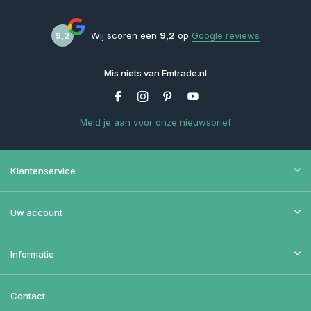
9,2
Wij scoren een
9,2
op
Google reviews
Mis niets van Emtrade.nl
Meld je aan voor onze nieuwsbrief
Klantenservice
Uw account
Informatie
Contact