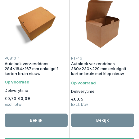
P0810-1
P1746
Autolock verzenddoos
Autolock verzenddoos
284x184x167 mm enkelgolf
360x230x229 mm enkelgolf
karton bruin nieuw
karton bruin met klep nieuw
Op voorraad
Op voorraad
Deliverytime
Deliverytime
€0,73
€0,39
€0,65
Excl. btw
Excl. btw
Bekijk
Bekijk