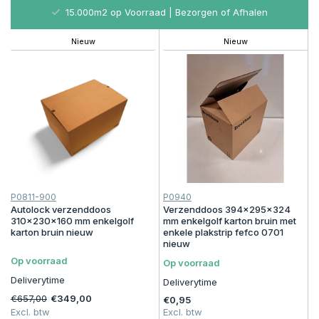
15.000m2 op Voorraad | Bezorgen of Afhalen
Nieuw
Nieuw
P0811-900
P0940
Autolock verzenddoos
Verzenddoos 394x295x324
310x230x160 mm enkelgolf
mm enkelgolf karton bruin met
karton bruin nieuw
enkele plakstrip fefco 0701
nieuw
Op voorraad
Op voorraad
Deliverytime
Deliverytime
€657,00
€349,00
€0,95
Excl. btw
Excl. btw