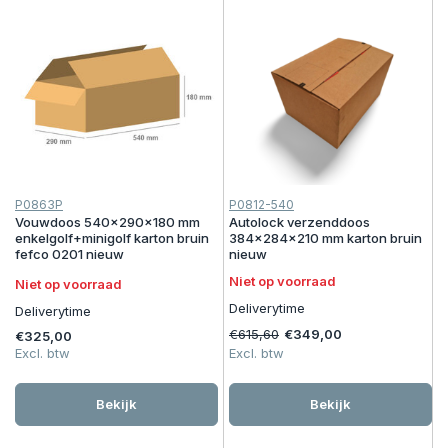
P0863P
P0812-540
Vouwdoos 540x290x180 mm
Autolock verzenddoos
enkelgolf+minigolf karton bruin
384x284x210 mm karton bruin
fefco 0201 nieuw
nieuw
Niet op voorraad
Niet op voorraad
Deliverytime
Deliverytime
€615,60
€349,00
€325,00
Excl. btw
Excl. btw
Bekijk
Bekijk