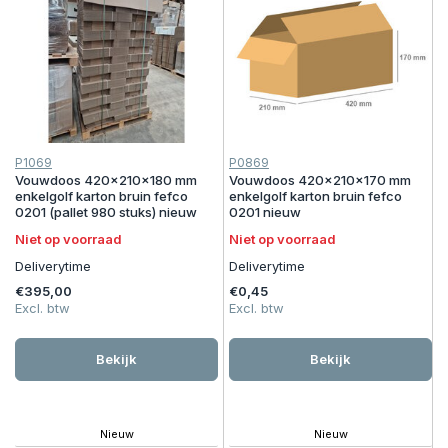
P1069
P0869
Vouwdoos 420x210x180 mm
Vouwdoos 420x210x170 mm
enkelgolf karton bruin fefco
enkelgolf karton bruin fefco
0201 (pallet 980 stuks) nieuw
0201 nieuw
Niet op voorraad
Niet op voorraad
Deliverytime
Deliverytime
€395,00
€0,45
Excl. btw
Excl. btw
Bekijk
Bekijk
Nieuw
Nieuw