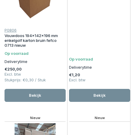
P0806
Vouwdoos 194x142x196 mm
enkelgolf karton bruin fefco
0713 nieuw
Op voorraad
Op voorraad
Deliverytime
Deliverytime
€250,00
Excl. btw
€1,20
Stukprijs:
€0,30
/
Stuk
Excl. btw
Bekijk
Bekijk
Nieuw
Nieuw