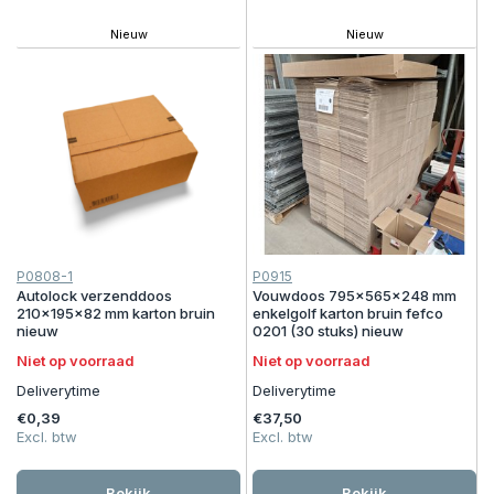
Nieuw
Nieuw
P0808-1
P0915
Autolock verzenddoos
Vouwdoos 795x565x248 mm
210x195x82 mm karton bruin
enkelgolf karton bruin fefco
nieuw
0201 (30 stuks) nieuw
Niet op voorraad
Niet op voorraad
Deliverytime
Deliverytime
€0,39
€37,50
Excl. btw
Excl. btw
Bekijk
Bekijk