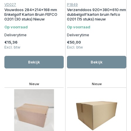
VD027
P1849
Vouwdoos 284x214x168 mm
Verzenddoos 920x380x610 mm
Enkelgolf Karton Bruin FEFCO
dubbelgolf karton bruin fefco
0201 (30 stuks) Nieuw
0201 (15 stuks) nieuw
Op voorraad
Op voorraad
Deliverytime
Deliverytime
€15,36
€50,00
Excl. btw
Excl. btw
Bekijk
Bekijk
Nieuw
Nieuw