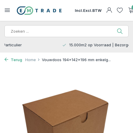
Incl.
Excl.
BTW
15.000m2 op Voorraad | Bezorgen of Afhalen
Terug
Home
Vouwdoos 194x142x196 mm enkelg...