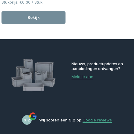
Stukprijs:
€0,30
/
Stuk
Bekijk
Nieuws, productupdates en
aanbiedingen ontvangen?
Meld je aan
9,2
Wij scoren een
9,2
op
Google reviews