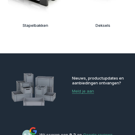
Stapelbakken
Deksels
Nieuws, productupdates en
aanbiedingen ontvangen?
Meld je aan
9,2
Wij scoren een
9,2
op
Google reviews