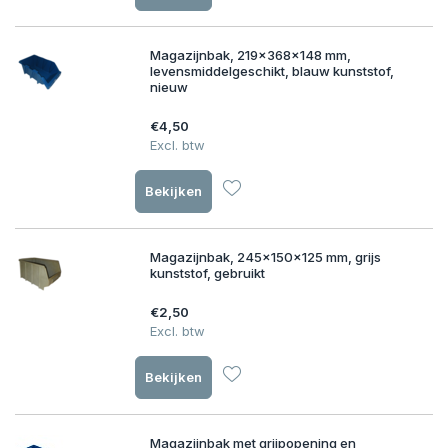
Magazijnbak, 219x368x148 mm,
levensmiddelgeschikt, blauw kunststof,
nieuw
€4,50
Excl. btw
Bekijken
Magazijnbak, 245x150x125 mm, grijs
kunststof, gebruikt
€2,50
Excl. btw
Bekijken
Magazijnbak met grijpopening en