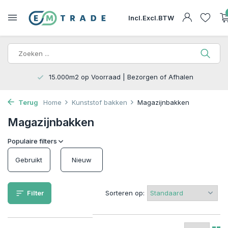
Incl.
Excl.
BTW
len
Circulair en bewust inrichten (gebruikt en nie
Terug
Home
Kunststof bakken
Magazijnbakken
Magazijnbakken
Populaire filters
Gebruikt
Nieuw
Filter
Sorteren op: