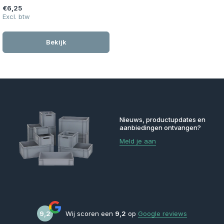
€6,25
Excl. btw
Bekijk
Nieuws, productupdates en
aanbiedingen ontvangen?
Meld je aan
9,2
Wij scoren een
9,2
op
Google reviews