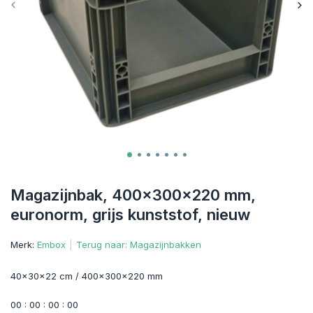
Magazijnbak, 400x300x220 mm,
euronorm, grijs kunststof, nieuw
Merk:
Embox
Terug naar: Magazijnbakken
40x30x22 cm / 400x300x220 mm
0
0
:
0
0
:
0
0
:
0
0