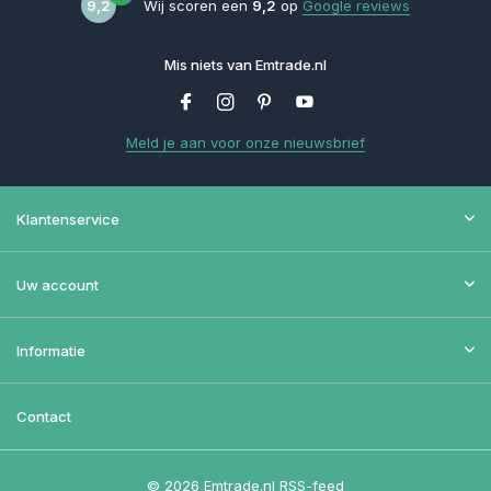
9,2
Wij scoren een
9,2
op
Google reviews
Mis niets van Emtrade.nl
Meld je aan voor onze nieuwsbrief
Klantenservice
Uw account
Informatie
Contact
© 2026 Emtrade.nl
RSS-feed