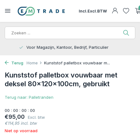
Incl.
Excl.
BTW
15.000m2 op Voorraad | Bezorgen of Afhalen
Terug
Home
Kunststof palletbox vouwbaar m...
Kunststof palletbox vouwbaar met
deksel 80x120x100cm, gebruikt
Terug naar: Palletranden
0
0
:
0
0
:
0
0
:
0
0
€95,00
Excl. btw
€114,95 incl. btw
Niet op voorraad