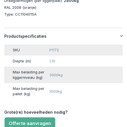
Draagvermogen (per liggerpaar):
2800kg
RAL 2008 (oranje)
Type: CC1104015A
Productspecificaties
SKU
P1172
Diepte (m)
1,10
Max belasting per
3000kg
liggerniveau (kg)
Max belasting per
1000kg
pallet (kg)
Grote(re) hoeveelheden nodig?
Offerte aanvragen