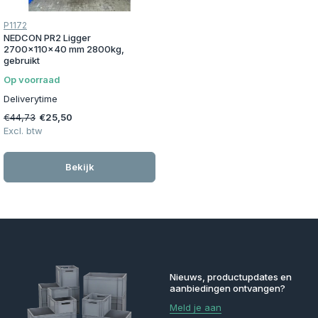
P1172
NEDCON PR2 Ligger
2700x110x40 mm 2800kg,
gebruikt
Op voorraad
Deliverytime
€44,73
€25,50
Excl. btw
Bekijk
Nieuws, productupdates en
aanbiedingen ontvangen?
Meld je aan