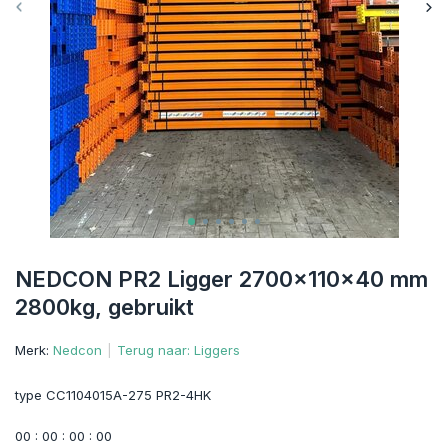
NEDCON PR2 Ligger 2700x110x40 mm
2800kg, gebruikt
Merk:
Nedcon
Terug naar: Liggers
type CC1104015A-275 PR2-4HK
0
0
:
0
0
:
0
0
:
0
0