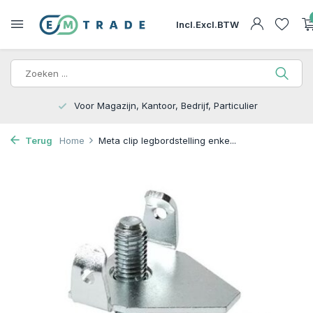
Incl.
Excl.
BTW
15.000m2 op Voorraad | Bezorgen of Afhalen
Terug
Home
Meta clip legbordstelling enke...